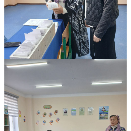
25 Febral, 2026
12 Comments
Shaxsga oid mavzuga oid koʻrgazmalar
qanday tashk
Read more