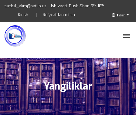
turtkul_akm@natlib.uz
Ish vaqti: Dush-Shan 9⁰⁰-18⁰⁰
Kirish
Ro`yxatdan o`tish
Tillar
Yangiliklar