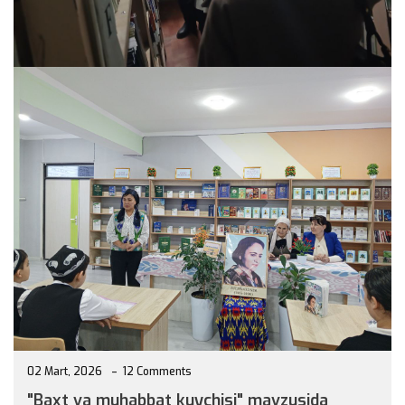
04 Mart, 2026
12 Comments
Kitobxonlik madaniyatini rivojlantirish va aholi
Read more
02 Mart, 2026
12 Comments
"Baxt va muhabbat kuychisi" mavzusida