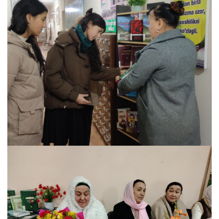
16 Febral, 2026
12 Comments
“Yuksak maqsadlar yo’lida yoshlar hal qiluvch