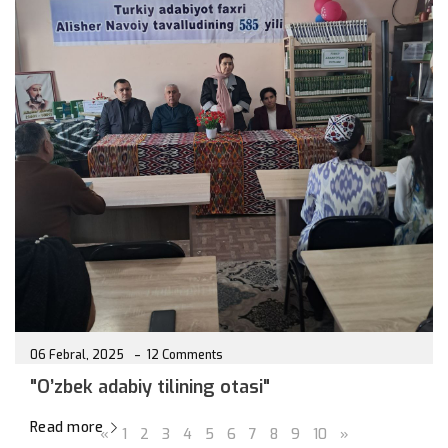
09 Febral, 2026
12 Comments
"Buyuk ikki alloma"
Read more
06 Febral, 2025
12 Comments
"O’zbek adabiy tilining otasi"
Read more
«
1
2
3
4
5
6
7
8
9
10
»