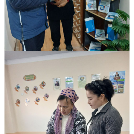
26 Febral, 2028
12 Comments
"Huquqiy adabiyotlar" ko'rgazmasi
Read more