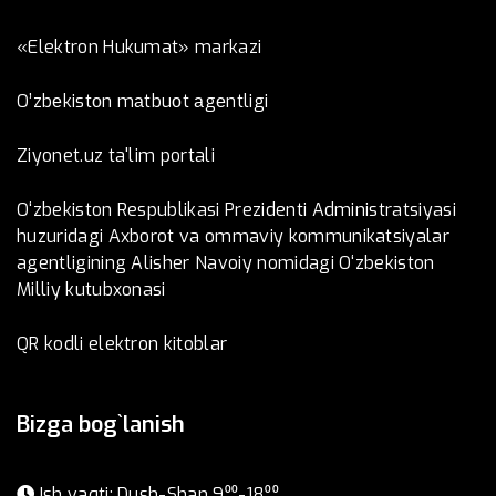
«Elektron Hukumat» markazi
O’zbеkistоn mаtbuоt аgеntligi
Ziyonet.uz ta'lim portali
O‘zbekiston Respublikasi Prezidenti Administratsiyasi
huzuridagi Axborot va ommaviy kommunikatsiyalar
agentligining Alisher Navoiy nomidagi O‘zbekiston
Milliy kutubxonasi
QR kodli elektron kitoblar
Bizga bog`lanish
Ish vaqti: Dush-Shan 9⁰⁰-18⁰⁰