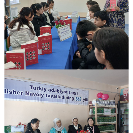
20 Febral, 2026
12 Comments
Yangi kelgan "Turkistonda jadidchilik"
kitobining
Read more