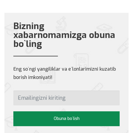
Bizning
xabarnomamizga obuna
bo`ling
Eng so`ngi yangiliklar va e`lonlarimizni kuzatib
borish imkoniyati!
Obuna bo`lish