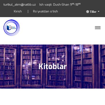
turtkul_akm@natlib.uz
Ish vaqti: Dush-Shan 9⁰⁰-18⁰⁰
Kirish
Ro`yxatdan o`tish
Tillar
Kitoblar