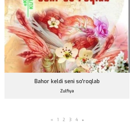
Bahor keldi seni so'roqlab
Zulfiya
«
1
2
3
4
»