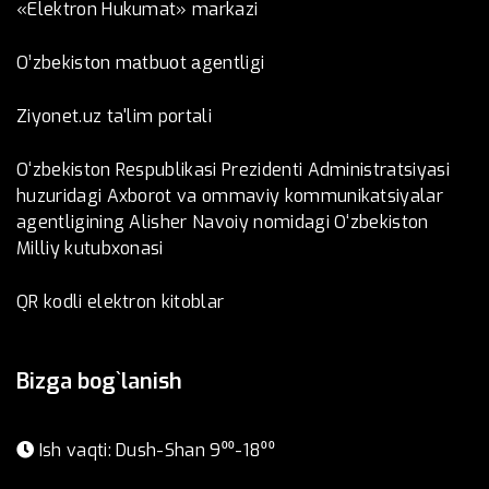
«Elektron Hukumat» markazi
O’zbеkistоn mаtbuоt аgеntligi
Ziyonet.uz ta'lim portali
O‘zbekiston Respublikasi Prezidenti Administratsiyasi
huzuridagi Axborot va ommaviy kommunikatsiyalar
agentligining Alisher Navoiy nomidagi O‘zbekiston
Milliy kutubxonasi
QR kodli elektron kitoblar
Bizga bog`lanish
Ish vaqti: Dush-Shan 9⁰⁰-18⁰⁰