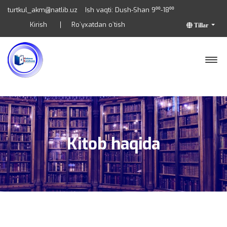
turtkul_akm@natlib.uz
Ish vaqti: Dush-Shan 9⁰⁰-18⁰⁰
Kirish
Ro`yxatdan o`tish
Tillar
Kitob haqida