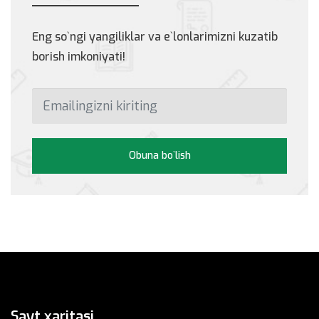
Eng so`ngi yangiliklar va e`lonlarimizni kuzatib
borish imkoniyati!
Obuna bo`lish
Sayt xaritasi