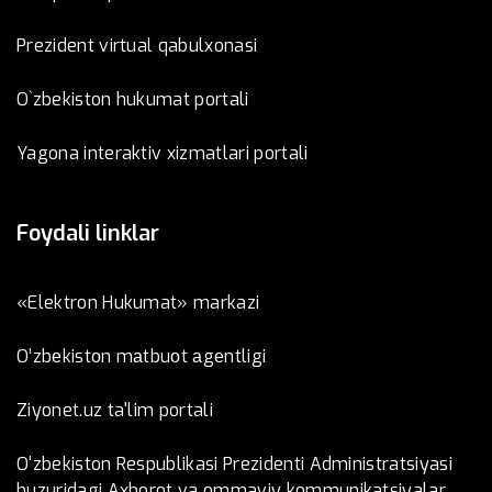
Prezident virtual qabulxonasi
O`zbekiston hukumat portali
Yagona interaktiv xizmatlari portali
Foydali linklar
«Elektron Hukumat» markazi
O’zbеkistоn mаtbuоt аgеntligi
Ziyonet.uz ta'lim portali
O‘zbekiston Respublikasi Prezidenti Administratsiyasi
huzuridagi Axborot va ommaviy kommunikatsiyalar