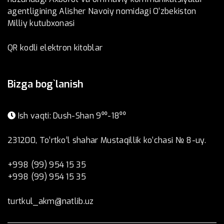
agentligining Alisher Navoiy nomidagi O‘zbekiston
Milliy kutubxonasi
QR kodli elektron kitoblar
Bizga bog`lanish
Ish vaqti: Dush-Shan 9⁰⁰-18⁰⁰
231200, To’rtko’l shahar Mustaqillik ko‘chasi № 8-uy.
+998 (99) 954 15 35
+998 (99) 954 15 35
turtkul_akm@natlib.uz