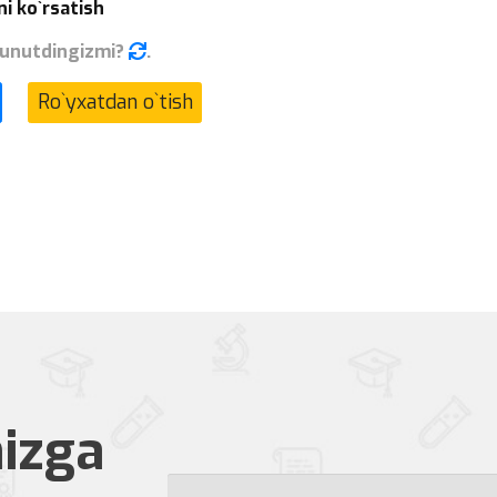
ni ko`rsatish
 unutdingizmi?
.
Ro`yxatdan o`tish
izga