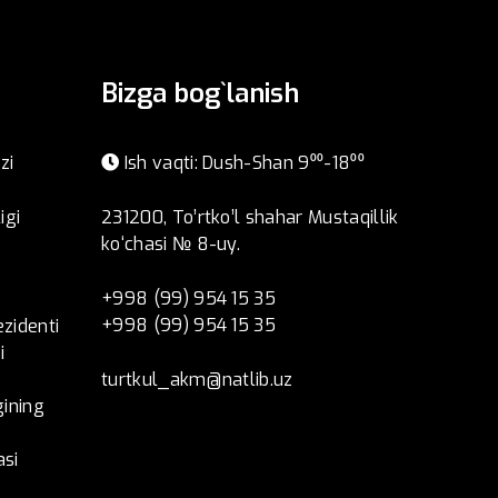
Bizga bog`lanish
zi
Ish vaqti: Dush-Shan 9⁰⁰-18⁰⁰
igi
231200, To’rtko’l shahar Mustaqillik
ko‘chasi № 8-uy.
+998 (99) 954 15 35
+998 (99) 954 15 35
ezidenti
i
turtkul_akm@natlib.uz
ining
asi