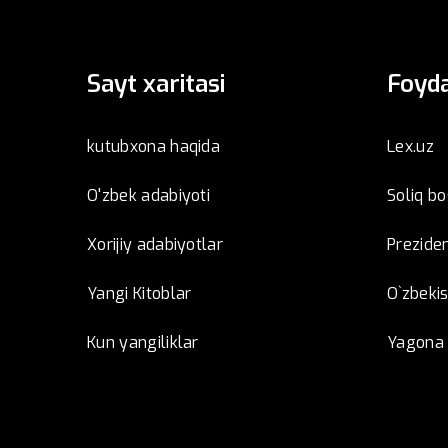
Sayt xaritasi
Foyda
kutubxona haqida
Lex.uz
O'zbek adabiyoti
Soliq b
Xorijiy adabiyotlar
Preziden
Yangi Kitoblar
O`zbeki
Kun yangiliklar
Yagona i