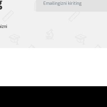
g
izni