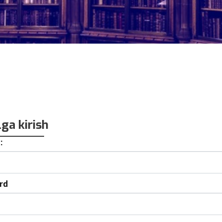
lga kirish
:
rd