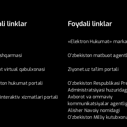
li linklar
Foydali linklar
«Elektron Hukumat» marka
oshqarmasi
O’zbеkistоn mаtbuоt аgеntl
t virtual qabulxonasi
Ziyonet.uz ta'lim portali
ston hukumat portali
O‘zbekiston Respublikasi Pr
Administratsiyasi huzuridag
Axborot va ommaviy
nteraktiv xizmatlari portali
kommunikatsiyalar agentlig
Alisher Navoiy nomidagi
O‘zbekiston Milliy kutubxon