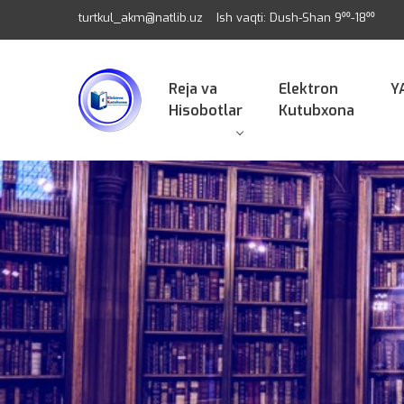
turtkul_akm@natlib.uz
Ish vaqti: Dush-Shan 9⁰⁰-18⁰⁰
Reja va
Elektron
Y
Hisobotlar
Kutubxona