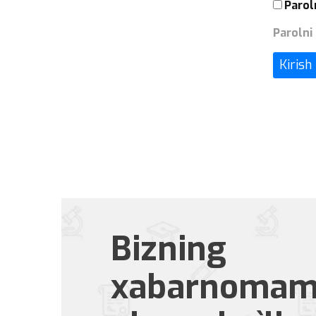
Parol
Parolni
Kirish
Bizning
xabarnomam