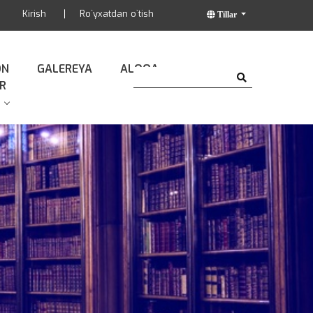
Kirish
Ro`yxatdan o`tish
Tillar
ON
GALEREYA
ALOQA
R