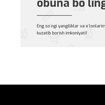
obuna bo`lin
Eng so`ngi yangiliklar va e`lonlarim
kuzatib borish imkoniyati!