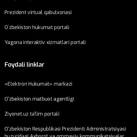
Prezident virtual qabulxonasi
O`zbekiston hukumat portali
Yagona interaktiv xizmatlari portali
Foydali linklar
«Elektron Hukumat» markazi
O’zbеkistоn mаtbuоt аgеntligi
Ziyonet.uz ta'lim portali
O‘zbekiston Respublikasi Prezidenti Administratsiyasi
huzuridagi Axborot va ommaviy kommunikatsiyalar