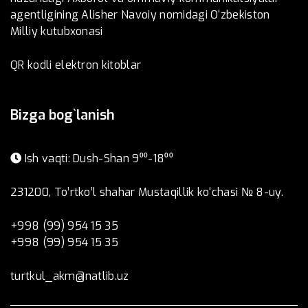
agentligining Alisher Navoiy nomidagi O‘zbekiston
Milliy kutubxonasi
QR kodli elektron kitoblar
Bizga bog`lanish
Ish vaqti: Dush-Shan 9⁰⁰-18⁰⁰
231200, To’rtko’l shahar Mustaqillik ko‘chasi № 8-uy.
+998 (99) 954 15 35
+998 (99) 954 15 35
turtkul_akm@natlib.uz