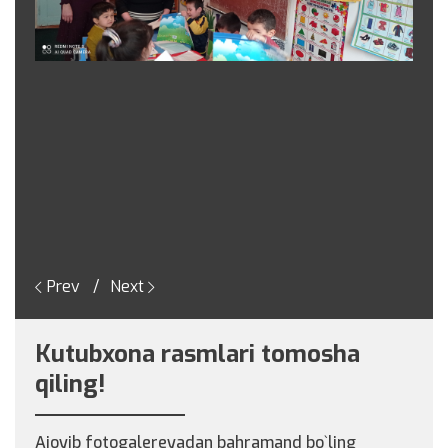
Prev
Next
Kutubxona rasmlari tomosha
qiling!
Ajoyib fotogalereyadan bahramand bo`ling