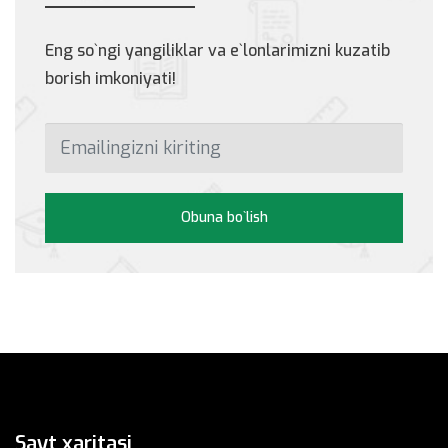
Batafsil
Eng so`ngi yangiliklar va e`lonlarimizni kuzatib
borish imkoniyati!
Obuna bo`lish
Sayt xaritasi