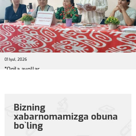
Bizning
xabarnomamizga obuna
30 Iyun, 2026
bo`ling
"Onajonim she'riyat" klubini