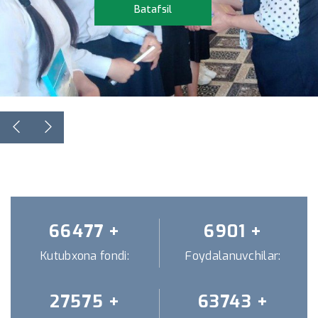
Batafsil
Batafsil
66477
+
6901
+
Kutubxona fondi:
Foydalanuvchilar:
27575
+
63743
+