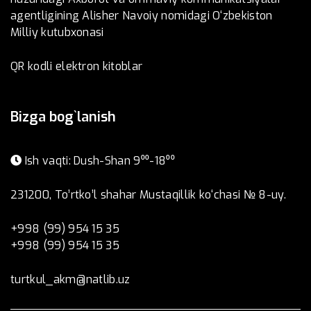
agentligining Alisher Navoiy nomidagi O‘zbekiston
Milliy kutubxonasi
QR kodli elektron kitoblar
Bizga bog`lanish
Ish vaqti: Dush-Shan 9⁰⁰-18⁰⁰
231200, To’rtko’l shahar Mustaqillik ko‘chasi № 8-uy.
+998 (99) 954 15 35
+998 (99) 954 15 35
turtkul_akm@natlib.uz