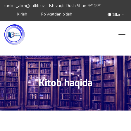
turtkul_akm@natlib.uz
Ish vaqti: Dush-Shan 9⁰⁰-18⁰⁰
Kirish
Ro`yxatdan o`tish
Tillar
Kitob haqida