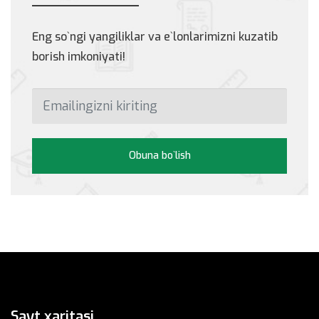
Eng so`ngi yangiliklar va e`lonlarimizni kuzatib
borish imkoniyati!
Obuna bo`lish
Sayt xaritasi