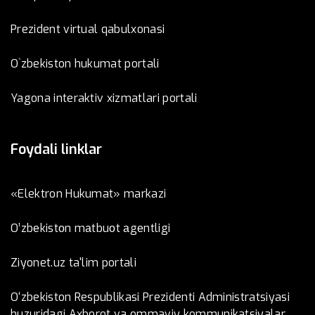
Prezident virtual qabulxonasi
O`zbekiston hukumat portali
Yagona interaktiv xizmatlari portali
Foydali linklar
«Elektron Hukumat» markazi
O’zbеkistоn mаtbuоt аgеntligi
Ziyonet.uz ta'lim portali
O‘zbekiston Respublikasi Prezidenti Administratsiyasi
huzuridagi Axborot va ommaviy kommunikatsiyalar