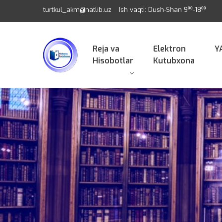
turtkul_akm@natlib.uz
Ish vaqti: Dush-Shan 9⁰⁰-18⁰⁰
Reja va
Elektron
Y
Hisobotlar
Kutubxona