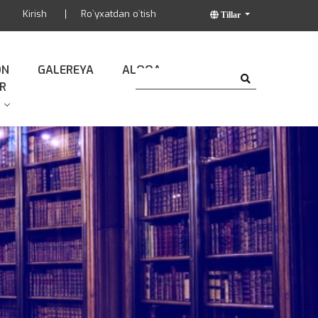
Kirish
Ro`yxatdan o`tish
Tillar
ON
GALEREYA
ALOQA
R