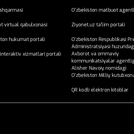
oshqarmasi
O’zbеkistоn mаtbuоt аgеntl
t virtual qabulxonasi
Ziyonet.uz ta'lim portali
ston hukumat portali
O‘zbekiston Respublikasi Pr
Administratsiyasi huzuridag
Axborot va ommaviy
nteraktiv xizmatlari portali
kommunikatsiyalar agentlig
Alisher Navoiy nomidagi
O‘zbekiston Milliy kutubxon
QR kodli elektron kitoblar