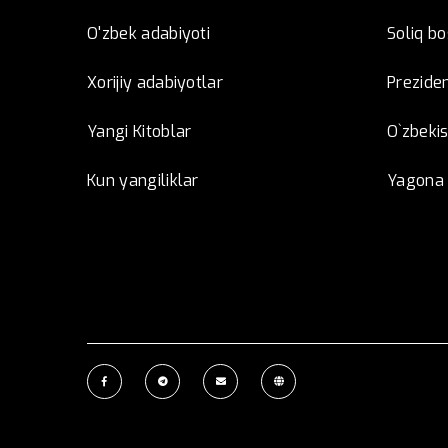
O'zbek adabiyoti
Soliq b
Xorijiy adabiyotlar
Preziden
Yangi Kitoblar
O`zbeki
Kun yangiliklar
Yagona i