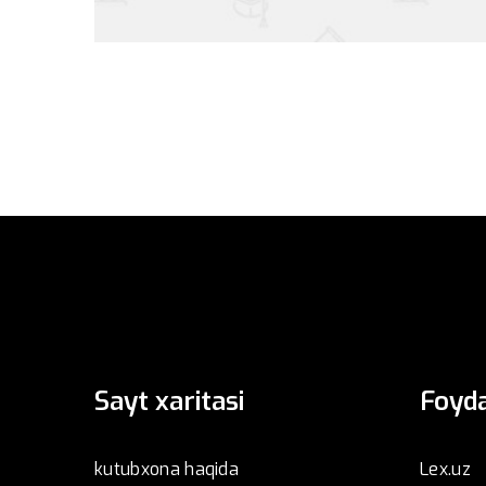
Sayt xaritasi
Foyda
kutubxona haqida
Lex.uz