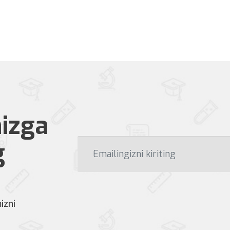
izga
g
izni