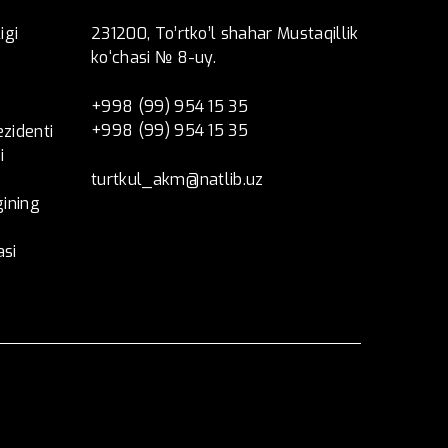
igi
231200, To’rtko’l shahar Mustaqillik
ko‘chasi № 8-uy.
+998 (99) 954 15 35
+998 (99) 954 15 35
ezidenti
i
turtkul_akm@natlib.uz
ining
asi