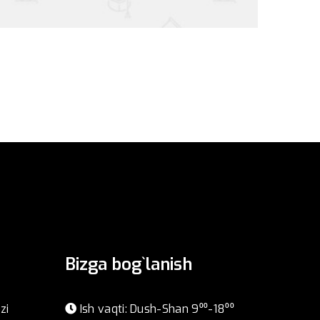
Bizga bog`lanish
zi
Ish vaqti: Dush-Shan 9⁰⁰-18⁰⁰