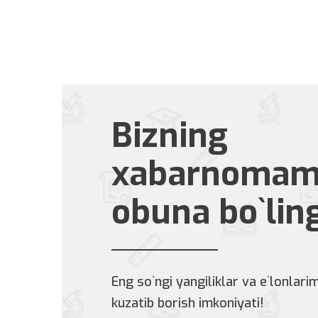
Bizning
xabarnomam
obuna bo`lin
Eng so`ngi yangiliklar va e`lonlarim
kuzatib borish imkoniyati!