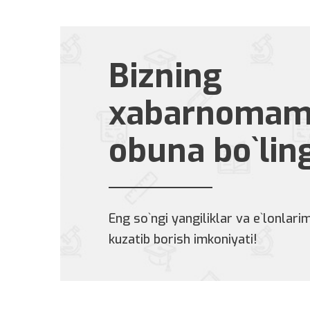
Bizning
xabarnomam
obuna bo`lin
Eng so`ngi yangiliklar va e`lonlarim
kuzatib borish imkoniyati!