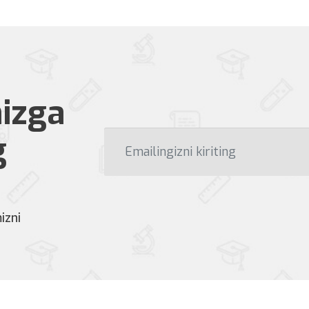
izga
g
izni