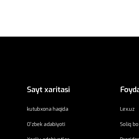
Sayt xaritasi
Foyda
kutubxona haqida
Lex.uz
O'zbek adabiyoti
Soliq b