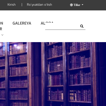
Kirish
Ro`yxatdan o`tish
Tillar
ON
GALEREYA
ALOQA
R