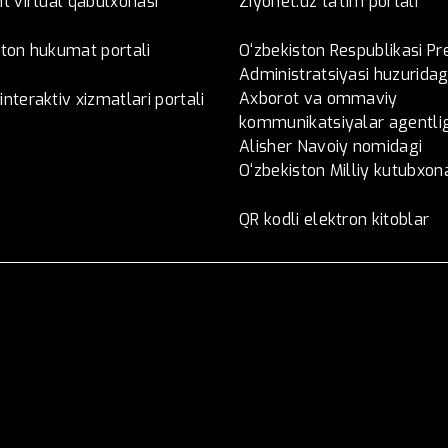
t virtual qabulxonasi
Ziyonet.uz ta'lim portali
ston hukumat portali
O‘zbekiston Respublikasi Pr
Administratsiyasi huzuridag
Axborot va ommaviy
nteraktiv xizmatlari portali
kommunikatsiyalar agentlig
Alisher Navoiy nomidagi
O‘zbekiston Milliy kutubxon
QR kodli elektron kitoblar