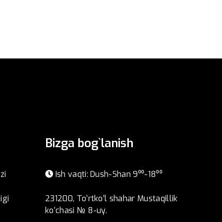
Bizga bog`lanish
zi
Ish vaqti: Dush-Shan 9⁰⁰-18⁰⁰
igi
231200, To’rtko’l shahar Mustaqillik
ko‘chasi № 8-uy.