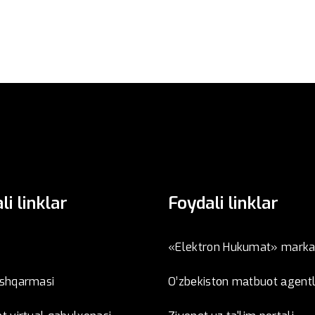
li linklar
Foydali linklar
«Elektron Hukumat» marka
oshqarmasi
O’zbеkistоn mаtbuоt аgеntl