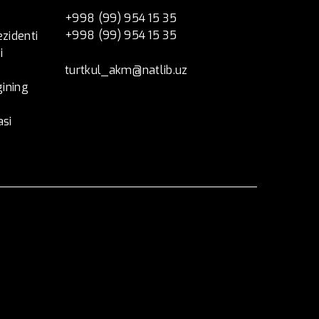
+998 (99) 954 15 35
+998 (99) 954 15 35
ezidenti
i
turtkul_akm@natlib.uz
ining
asi