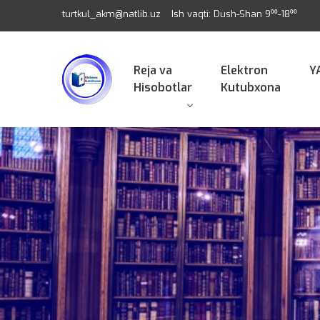
turtkul_akm@natlib.uz
Ish vaqti: Dush-Shan 9⁰⁰-18⁰⁰
Reja va
Elektron
Y
Hisobotlar
Kutubxona