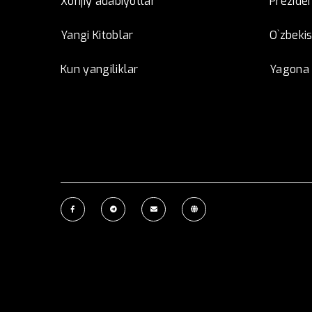
Xorijiy adabiyotlar
Preziden
Yangi Kitoblar
O`zbeki
Kun yangiliklar
Yagona i