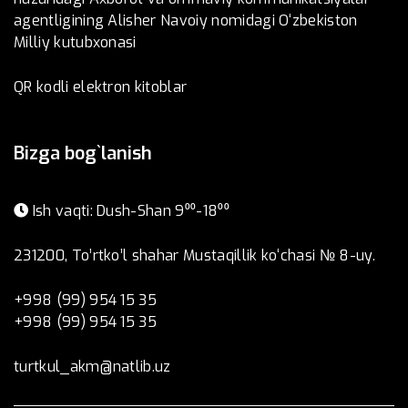
agentligining Alisher Navoiy nomidagi O‘zbekiston
Milliy kutubxonasi
QR kodli elektron kitoblar
Bizga bog`lanish
Ish vaqti: Dush-Shan 9⁰⁰-18⁰⁰
231200, To’rtko’l shahar Mustaqillik ko‘chasi № 8-uy.
+998 (99) 954 15 35
+998 (99) 954 15 35
turtkul_akm@natlib.uz