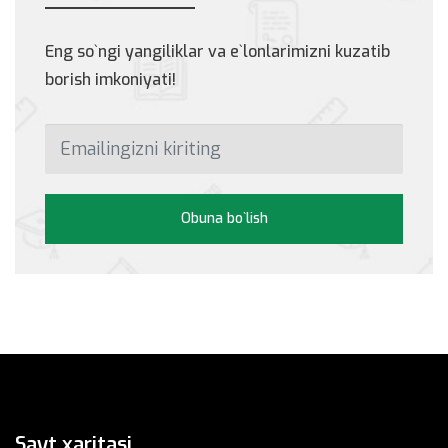
Eng so`ngi yangiliklar va e`lonlarimizni kuzatib
borish imkoniyati!
Obuna bo`lish
Sayt xaritasi