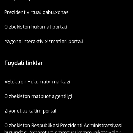
Prezident virtual qabulxonasi
O`zbekiston hukumat portali
Yagona interaktiv xizmatlari portali
Foydali linklar
«Elektron Hukumat» markazi
O’zbеkistоn mаtbuоt аgеntligi
Ziyonet.uz ta'lim portali
O‘zbekiston Respublikasi Prezidenti Administratsiyasi
huzuridagi Axborot va ommaviy kommunikatsiyalar