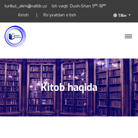
turtkul_akm@natlib.uz
Ish vaqti: Dush-Shan 9⁰⁰-18⁰⁰
Kirish
Ro`yxatdan o`tish
Tillar
Kitob haqida