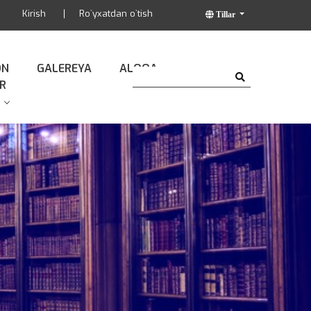
Kirish
Ro`yxatdan o`tish
Tillar
ON
GALEREYA
ALOQA
R