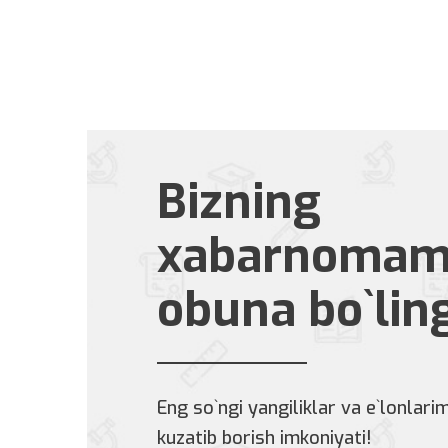
Bizning
xabarnomam
obuna bo`lin
Eng so`ngi yangiliklar va e`lonlarim
kuzatib borish imkoniyati!