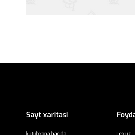
Sayt xaritasi
Foyda
kutubxona haqida
Lex.uz