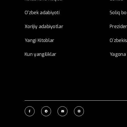
O'zbek adabiyoti
Soliq b
Xorijiy adabiyotlar
Preziden
Yangi Kitoblar
O`zbeki
Kun yangiliklar
Yagona i