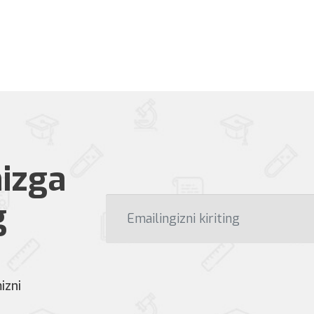
izga
g
izni