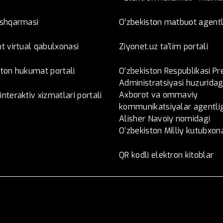
oshqarmasi
O’zbеkistоn mаtbuоt аgеntl
t virtual qabulxonasi
Ziyonet.uz ta'lim portali
ston hukumat portali
O‘zbekiston Respublikasi Pr
Administratsiyasi huzuridag
Axborot va ommaviy
nteraktiv xizmatlari portali
kommunikatsiyalar agentlig
Alisher Navoiy nomidagi
O‘zbekiston Milliy kutubxon
QR kodli elektron kitoblar