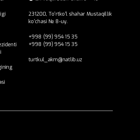
igi
231200, To’rtko’l shahar Mustaqillik
ko‘chasi № 8-uy.
+998 (99) 954 15 35
+998 (99) 954 15 35
ezidenti
i
turtkul_akm@natlib.uz
ining
asi