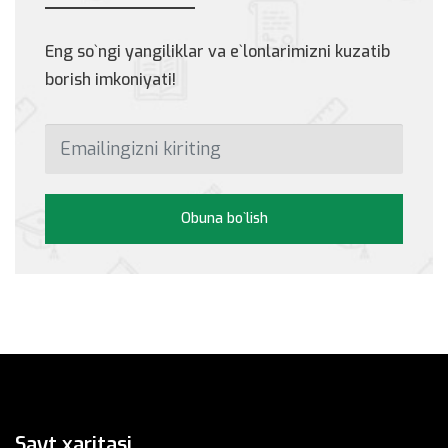
Eng so`ngi yangiliklar va e`lonlarimizni kuzatib
borish imkoniyati!
Obuna bo`lish
Sayt xaritasi