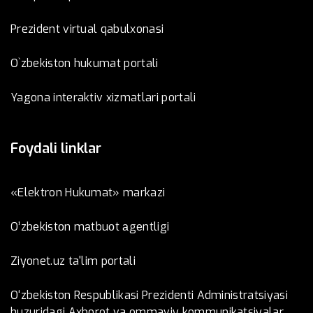
Prezident virtual qabulxonasi
O`zbekiston hukumat portali
Yagona interaktiv xizmatlari portali
Foydali linklar
«Elektron Hukumat» markazi
O’zbеkistоn mаtbuоt аgеntligi
Ziyonet.uz ta'lim portali
O‘zbekiston Respublikasi Prezidenti Administratsiyasi
huzuridagi Axborot va ommaviy kommunikatsiyalar