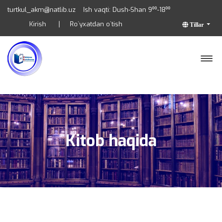
turtkul_akm@natlib.uz
Ish vaqti: Dush-Shan 9⁰⁰-18⁰⁰
Kirish
Ro`yxatdan o`tish
Tillar
Kitob haqida