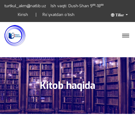
turtkul_akm@natlib.uz
Ish vaqti: Dush-Shan 9⁰⁰-18⁰⁰
Kirish
Ro`yxatdan o`tish
Tillar
Kitob haqida