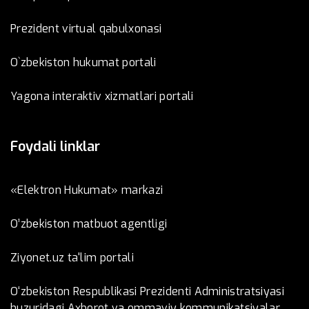
Prezident virtual qabulxonasi
O`zbekiston hukumat portali
Yagona interaktiv xizmatlari portali
Foydali linklar
«Elektron Hukumat» markazi
O’zbеkistоn mаtbuоt аgеntligi
Ziyonet.uz ta'lim portali
O‘zbekiston Respublikasi Prezidenti Administratsiyasi
huzuridagi Axborot va ommaviy kommunikatsiyalar