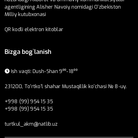
agentligining Alisher Navoiy nomidagi O‘zbekiston
Milliy kutubxonasi
QR kodli elektron kitoblar
Bizga bog`lanish
Ish vaqti: Dush-Shan 9⁰⁰-18⁰⁰
231200, To’rtko’l shahar Mustaqillik ko‘chasi № 8-uy.
+998 (99) 954 15 35
+998 (99) 954 15 35
turtkul_akm@natlib.uz