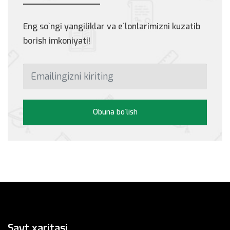
Eng so`ngi yangiliklar va e`lonlarimizni kuzatib
borish imkoniyati!
Obuna bo`lish
Sayt xaritasi