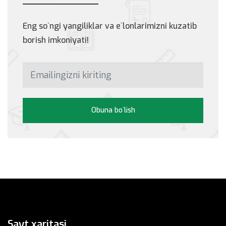
Eng so`ngi yangiliklar va e`lonlarimizni kuzatib
borish imkoniyati!
Obuna bo`lish
Sayt xaritasi