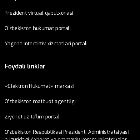
Prezident virtual qabulxonasi
O`zbekiston hukumat portali
Yagona interaktiv xizmatlari portali
Foydali linklar
«Elektron Hukumat» markazi
O’zbеkistоn mаtbuоt аgеntligi
Ziyonet.uz ta'lim portali
O‘zbekiston Respublikasi Prezidenti Administratsiyasi
huzuridagi Axborot va ommaviy kommunikatsiyalar