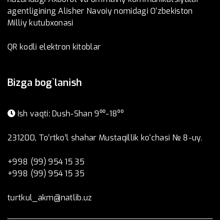
agentligining Alisher Navoiy nomidagi O‘zbekiston
Milliy kutubxonasi
QR kodli elektron kitoblar
Bizga bog`lanish
Ish vaqti: Dush-Shan 9⁰⁰-18⁰⁰
231200, To’rtko’l shahar Mustaqillik ko‘chasi № 8-uy.
+998 (99) 954 15 35
+998 (99) 954 15 35
turtkul_akm@natlib.uz