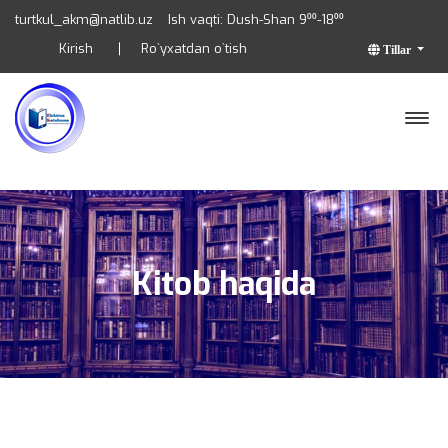
turtkul_akm@natlib.uz
Ish vaqti: Dush-Shan 9⁰⁰-18⁰⁰
Kirish
Ro`yxatdan o`tish
Tillar
Kitob haqida