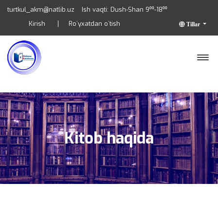
turtkul_akm@natlib.uz
Ish vaqti: Dush-Shan 9⁰⁰-18⁰⁰
Kirish
Ro`yxatdan o`tish
Tillar
Kitob haqida