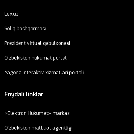
Lex.uz
Soliq boshqarmasi
Prezident virtual qabulxonasi
O`zbekiston hukumat portali
Yagona interaktiv xizmatlari portali
Foydali linklar
«Elektron Hukumat» markazi
O’zbеkistоn mаtbuоt аgеntligi