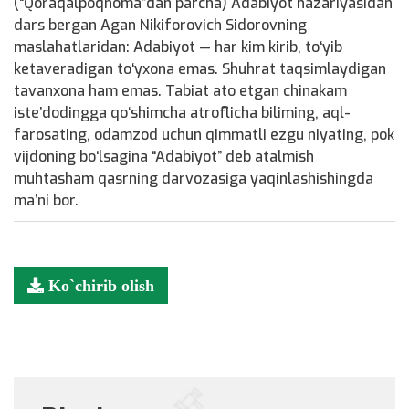
(“Qoraqalpoqnoma”dan parcha) Adabiyot nazariyasidan
dars bergan Agan Nikiforovich Sidorovning
maslahatlaridan: Adabiyot — har kim kirib, to‘yib
ketaveradigan to‘yxona emas. Shuhrat taqsimlaydigan
tavanxona ham emas. Tabiat ato etgan chinakam
iste’dodingga qo‘shimcha atroflicha biliming, aql-
farosating, odamzod uchun qimmatli ezgu niyating, pok
vijdoning bo‘lsagina “Adabiyot” deb atalmish
muhtasham qasrning darvozasiga yaqinlashishingda
ma’ni bor.
Ko`chirib olish