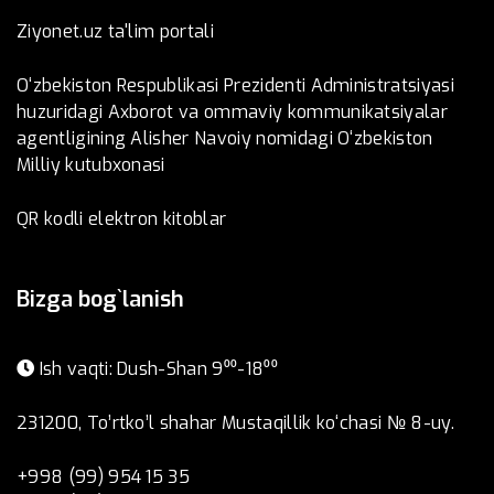
Ziyonet.uz ta'lim portali
O‘zbekiston Respublikasi Prezidenti Administratsiyasi
huzuridagi Axborot va ommaviy kommunikatsiyalar
agentligining Alisher Navoiy nomidagi O‘zbekiston
Milliy kutubxonasi
QR kodli elektron kitoblar
Bizga bog`lanish
Ish vaqti: Dush-Shan 9⁰⁰-18⁰⁰
231200, To’rtko’l shahar Mustaqillik ko‘chasi № 8-uy.
+998 (99) 954 15 35