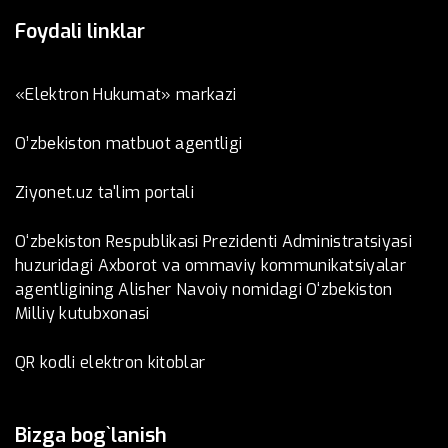
Foydali linklar
«Elektron Hukumat» markazi
O’zbеkistоn mаtbuоt аgеntligi
Ziyonet.uz ta'lim portali
O‘zbekiston Respublikasi Prezidenti Administratsiyasi
huzuridagi Axborot va ommaviy kommunikatsiyalar
agentligining Alisher Navoiy nomidagi O‘zbekiston
Milliy kutubxonasi
QR kodli elektron kitoblar
Bizga bog`lanish