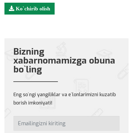
Ko`chirib olish
Bizning
xabarnomamizga obuna
bo`ling
Eng so`ngi yangiliklar va e`lonlarimizni kuzatib
borish imkoniyati!