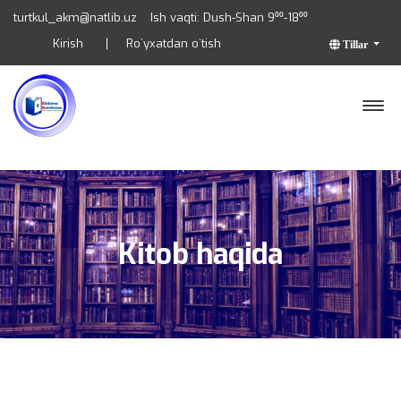
turtkul_akm@natlib.uz
Ish vaqti: Dush-Shan 9⁰⁰-18⁰⁰
Kirish
Ro`yxatdan o`tish
Tillar
Kitob haqida