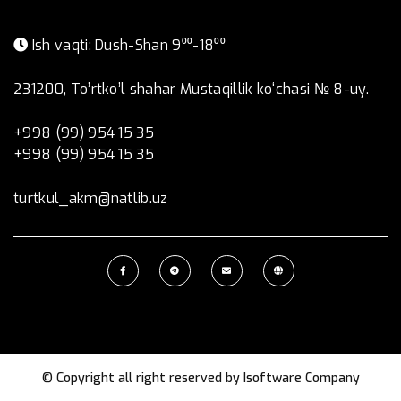
Ish vaqti: Dush-Shan 9⁰⁰-18⁰⁰
231200, To’rtko’l shahar Mustaqillik ko‘chasi № 8-uy.
+998 (99) 954 15 35
+998 (99) 954 15 35
turtkul_akm@natlib.uz
© Copyright all right reserved by
Isoftware Company