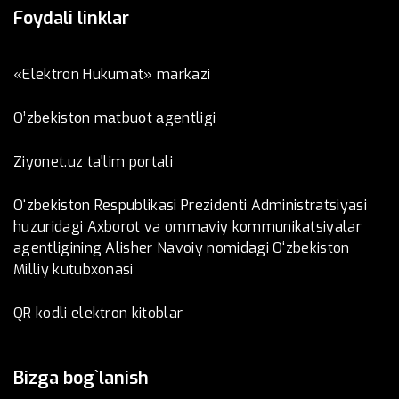
Foydali linklar
«Elektron Hukumat» markazi
O’zbеkistоn mаtbuоt аgеntligi
Ziyonet.uz ta'lim portali
O‘zbekiston Respublikasi Prezidenti Administratsiyasi
huzuridagi Axborot va ommaviy kommunikatsiyalar
agentligining Alisher Navoiy nomidagi O‘zbekiston
Milliy kutubxonasi
QR kodli elektron kitoblar
Bizga bog`lanish