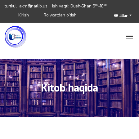
turtkul_akm@natlib.uz
Ish vaqti: Dush-Shan 9⁰⁰-18⁰⁰
Kirish
Ro`yxatdan o`tish
Tillar
Kitob haqida