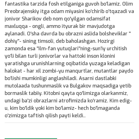
fantastika tarzida fosh etilganiga guvoh bo'lamiz. Olim
Preobrajenskiy itga odam miyasini ko'chirib o'tqazadi va
jonivor Sharikov deb nom qo'yilgan odamsifat
maxluqqa - ongli, ammo ityurak bir mavjudotga
aylanadi. O'sha davrda bu obrazni aslida bolsheviklar ''
dohiy''- sining timsoli, deb baholashgan. Hozirgi
zamonda esa ''ilm-fan yutuqlari''ning-sun'iy urchitish
yo'li bilan turli jonivorlar va hattoki inson klonini
yaratishga urunishlarning oqibatida yuzaga keladigan
halokat - har xil zombi-yu manqurtlar, mutantlar paydo
bo'lishi mumkinligi anglashiladi. Asarni dastlabki
mutolaada tushunmaslik va Bulgakov maqsadiga yetib
bormaslik tabiiy. Kitobni qayta qo'limizga olarkanmiz,
undagi ba'zi obrazlarni atrofimizda ko'ramiz. Kim edig-
u, kim bo'ldik yoki kim bo'lamiz- hech bo'lmaganda
o'zimizga taftish qilish payti keldi..