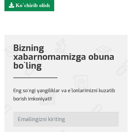
Ko`chirib olish
Bizning
xabarnomamizga obuna
bo`ling
Eng so`ngi yangiliklar va e`lonlarimizni kuzatib
borish imkoniyati!