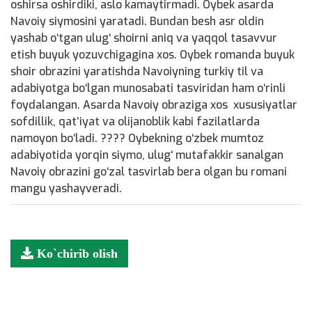
oshirsa oshirdiki, aslo kamaytirmadi. Oybek asarda
Navoiy siymosini yaratadi. Bundan besh asr oldin
yashab o‘tgan ulug‘ shoirni aniq va yaqqol tasavvur
etish buyuk yozuvchigagina xos. Oybek romanda buyuk
shoir obrazini yaratishda Navoiyning turkiy til va
adabiyotga bo‘lgan munosabati tasviridan ham o‘rinli
foydalangan. Asarda Navoiy obraziga xos xususiyatlar
sofdillik, qatʼiyat va olijanoblik kabi fazilatlarda
namoyon bo‘ladi. ???? Oybekning o‘zbek mumtoz
adabiyotida yorqin siymo, ulug‘ mutafakkir sanalgan
Navoiy obrazini go‘zal tasvirlab bera olgan bu romani
mangu yashayveradi.
Ko`chirib olish