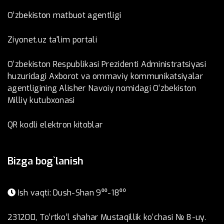
O’zbеkistоn mаtbuоt аgеntligi
Ziyonet.uz ta'lim portali
O‘zbekiston Respublikasi Prezidenti Administratsiyasi
huzuridagi Axborot va ommaviy kommunikatsiyalar
agentligining Alisher Navoiy nomidagi O‘zbekiston
Milliy kutubxonasi
QR kodli elektron kitoblar
Bizga bog`lanish
Ish vaqti: Dush-Shan 9⁰⁰-18⁰⁰
231200, To’rtko’l shahar Mustaqillik ko‘chasi № 8-uy.