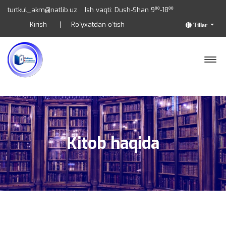
turtkul_akm@natlib.uz
Ish vaqti: Dush-Shan 9⁰⁰-18⁰⁰
Kirish
Ro`yxatdan o`tish
Tillar
Kitob haqida