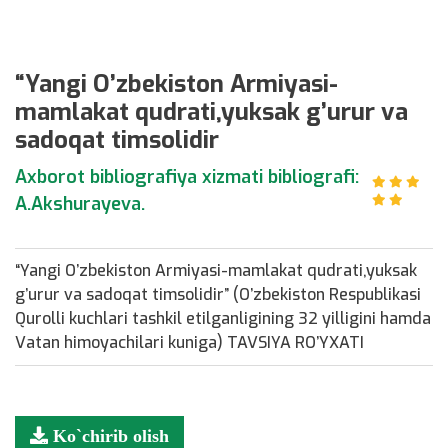
“Yangi O’zbekiston Armiyasi-
mamlakat qudrati,yuksak g’urur va
sadoqat timsolidir
Axborot bibliografiya xizmati bibliografi:
A.Akshurayeva.
“Yangi O’zbekiston Armiyasi-mamlakat qudrati,yuksak
g’urur va sadoqat timsolidir” (O’zbekiston Respublikasi
Qurolli kuchlari tashkil etilganligining 32 yilligini hamda
Vatan himoyachilari kuniga) TAVSIYA RO’YXATI
Ko`chirib olish