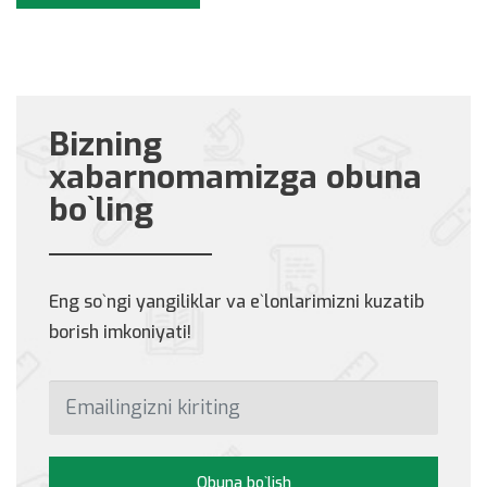
Bizning
xabarnomamizga obuna
bo`ling
Eng so`ngi yangiliklar va e`lonlarimizni kuzatib
borish imkoniyati!
Obuna bo`lish