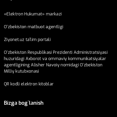
«Elektron Hukumat» markazi
O’zbеkistоn mаtbuоt аgеntligi
Ziyonet.uz ta'lim portali
O‘zbekiston Respublikasi Prezidenti Administratsiyasi
huzuridagi Axborot va ommaviy kommunikatsiyalar
agentligining Alisher Navoiy nomidagi O‘zbekiston
Milliy kutubxonasi
QR kodli elektron kitoblar
Bizga bog`lanish