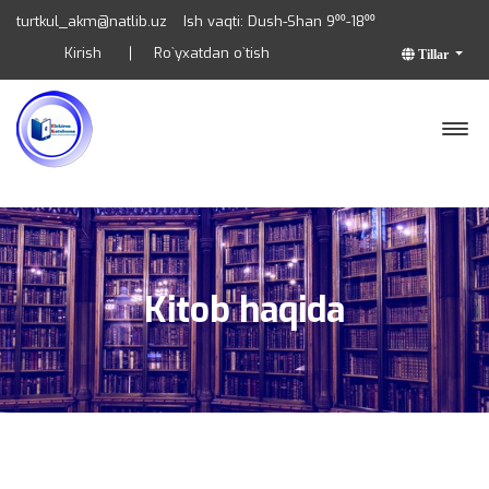
turtkul_akm@natlib.uz
Ish vaqti: Dush-Shan 9⁰⁰-18⁰⁰
Kirish
Ro`yxatdan o`tish
Tillar
Kitob haqida