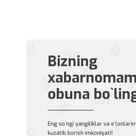
Bizning
xabarnomam
obuna bo`lin
Eng so`ngi yangiliklar va e`lonlarim
kuzatib borish imkoniyati!