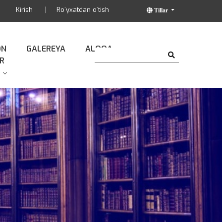
Kirish
Ro`yxatdan o`tish
Tillar
ON
GALEREYA
ALOQA
R