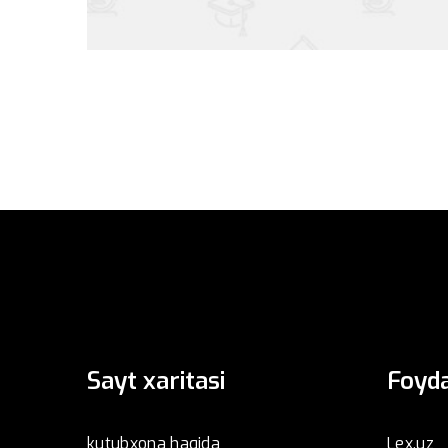
Sayt xaritasi
Foyda
kutubxona haqida
Lex.uz