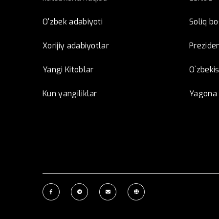
O'zbek adabiyoti
Soliq b
Xorijiy adabiyotlar
Preziden
Yangi Kitoblar
O`zbeki
Kun yangiliklar
Yagona i