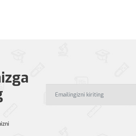
izga
g
izni