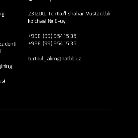
igi
231200, To’rtko’l shahar Mustaqillik
ko‘chasi № 8-uy.
+998 (99) 954 15 35
+998 (99) 954 15 35
ezidenti
i
turtkul_akm@natlib.uz
ining
asi