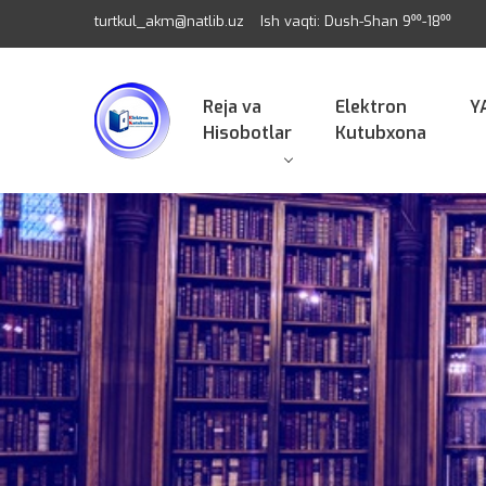
turtkul_akm@natlib.uz
Ish vaqti: Dush-Shan 9⁰⁰-18⁰⁰
Reja va
Elektron
Y
Hisobotlar
Kutubxona