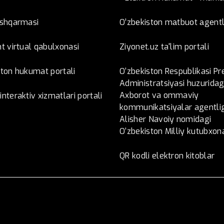
oshqarmasi
O’zbеkistоn mаtbuоt аgеntl
t virtual qabulxonasi
Ziyonet.uz ta'lim portali
ston hukumat portali
O‘zbekiston Respublikasi Pr
Administratsiyasi huzuridag
Axborot va ommaviy
nteraktiv xizmatlari portali
kommunikatsiyalar agentlig
Alisher Navoiy nomidagi
O‘zbekiston Milliy kutubxon
QR kodli elektron kitoblar