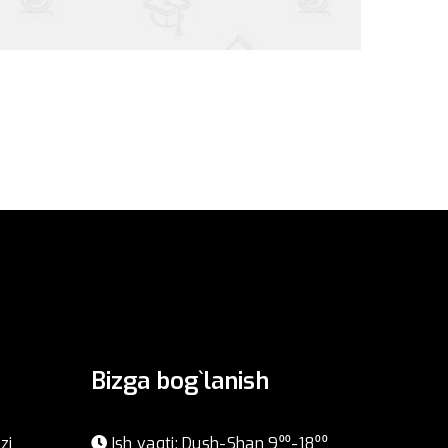
Bizga bog`lanish
zi
Ish vaqti: Dush-Shan 9⁰⁰-18⁰⁰