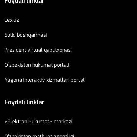
Foydali linklar
Lex.uz
Soliq boshqarmasi
Prezident virtual qabulxonasi
O`zbekiston hukumat portali
Yagona interaktiv xizmatlari portali
Foydali linklar
«Elektron Hukumat» markazi
O’zbеkistоn mаtbuоt аgеntligi