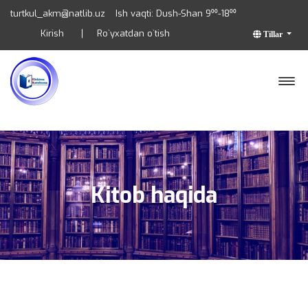
turtkul_akm@natlib.uz
Ish vaqti: Dush-Shan 9⁰⁰-18⁰⁰
Kirish
Ro`yxatdan o`tish
Tillar
Kitob haqida