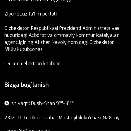
Ziyonet.uz ta'lim portali
O‘zbekiston Respublikasi Prezidenti Administratsiyasi
huzuridagi Axborot va ommaviy kommunikatsiyalar
agentligining Alisher Navoiy nomidagi O‘zbekiston
Milliy kutubxonasi
QR kodli elektron kitoblar
Bizga bog`lanish
Ish vaqti: Dush-Shan 9⁰⁰-18⁰⁰
231200, To’rtko’l shahar Mustaqillik ko‘chasi № 8-uy.