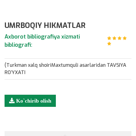
UMRBOQIY HIKMATLAR
Axborot bibliografiya xizmati
bibliografi:
(Turkman xalq shoiriMaxtumquli asarlaridan TAVSIYA
RO’YXATI
Ko`chirib olish