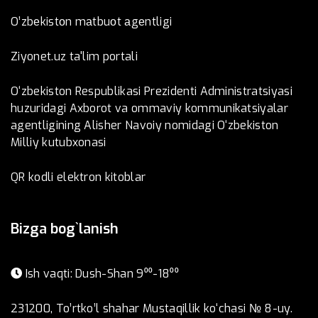
O’zbеkistоn mаtbuоt аgеntligi
Ziyonet.uz ta'lim portali
O‘zbekiston Respublikasi Prezidenti Administratsiyasi
huzuridagi Axborot va ommaviy kommunikatsiyalar
agentligining Alisher Navoiy nomidagi O‘zbekiston
Milliy kutubxonasi
QR kodli elektron kitoblar
Bizga bog`lanish
Ish vaqti: Dush-Shan 9⁰⁰-18⁰⁰
231200, To’rtko’l shahar Mustaqillik ko‘chasi № 8-uy.