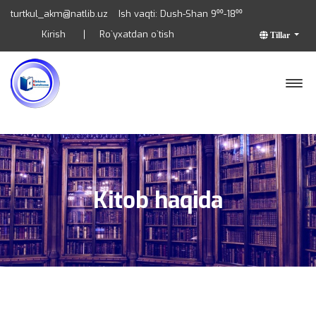
turtkul_akm@natlib.uz
Ish vaqti: Dush-Shan 9⁰⁰-18⁰⁰
Kirish
Ro`yxatdan o`tish
Tillar
Kitob haqida