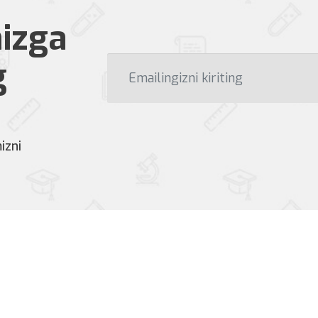
izga
g
izni