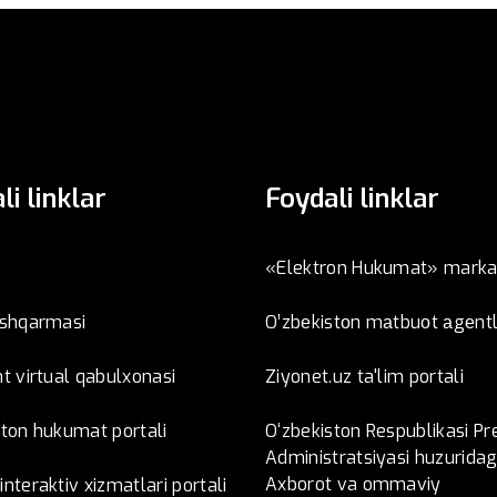
li linklar
Foydali linklar
«Elektron Hukumat» marka
oshqarmasi
O’zbеkistоn mаtbuоt аgеntl
t virtual qabulxonasi
Ziyonet.uz ta'lim portali
ston hukumat portali
O‘zbekiston Respublikasi Pr
Administratsiyasi huzuridag
Axborot va ommaviy
nteraktiv xizmatlari portali