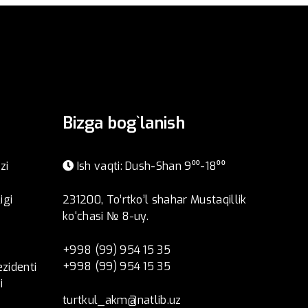
Bizga bog`lanish
zi
Ish vaqti: Dush-Shan 9⁰⁰-18⁰⁰
igi
231200, To’rtko’l shahar Mustaqillik
ko‘chasi № 8-uy.
+998 (99) 954 15 35
+998 (99) 954 15 35
ezidenti
i
turtkul_akm@natlib.uz