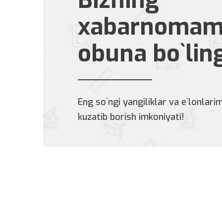
Bizning
xabarnomam
obuna bo`lin
Eng so`ngi yangiliklar va e`lonlarim
kuzatib borish imkoniyati!