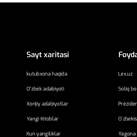
Sayt xaritasi
Foyda
kutubxona haqida
Lex.uz
O'zbek adabiyoti
Soliq b
Xorijiy adabiyotlar
Preziden
Yangi Kitoblar
O`zbeki
Kun yangiliklar
Yagona i