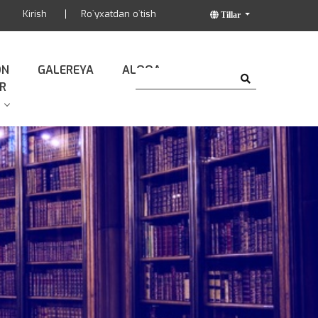
Kirish
Ro`yxatdan o`tish
Tillar
ON
GALEREYA
ALOQA
R