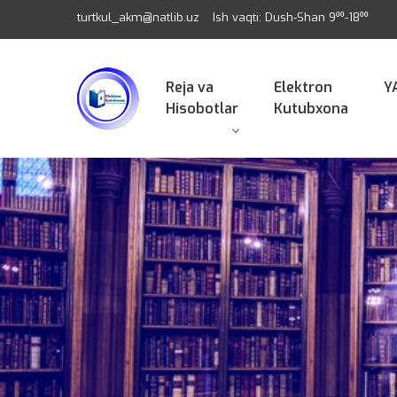
turtkul_akm@natlib.uz
Ish vaqti: Dush-Shan 9⁰⁰-18⁰⁰
Reja va
Elektron
Y
Hisobotlar
Kutubxona