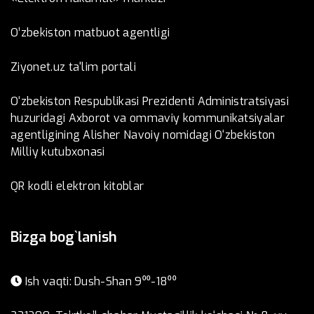
O’zbеkistоn mаtbuоt аgеntligi
Ziyonet.uz ta'lim portali
O‘zbekiston Respublikasi Prezidenti Administratsiyasi
huzuridagi Axborot va ommaviy kommunikatsiyalar
agentligining Alisher Navoiy nomidagi O‘zbekiston
Milliy kutubxonasi
QR kodli elektron kitoblar
Bizga bog`lanish
Ish vaqti: Dush-Shan 9⁰⁰-18⁰⁰