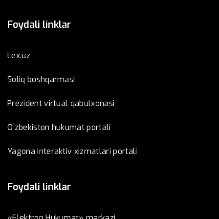
Foydali linklar
Lex.uz
Soliq boshqarmasi
Prezident virtual qabulxonasi
O`zbekiston hukumat portali
Yagona interaktiv xizmatlari portali
Foydali linklar
«Elektron Hukumat» markazi