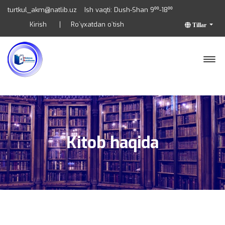
turtkul_akm@natlib.uz
Ish vaqti: Dush-Shan 9⁰⁰-18⁰⁰
Kirish
Ro`yxatdan o`tish
Tillar
Kitob haqida