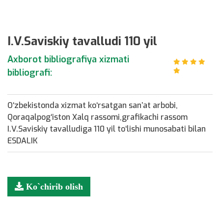
I.V.Saviskiy tavalludi 110 yil
Axborot bibliografiya xizmati
bibliografi:
O‘zbekistonda xizmat ko‘rsatgan san’at arbobi,
Qoraqalpog‘iston Xalq rassomi,grafikachi rassom
I.V.Saviskiy tavalludiga 110 yil to‘lishi munosabati bilan
ESDALIK
Ko`chirib olish