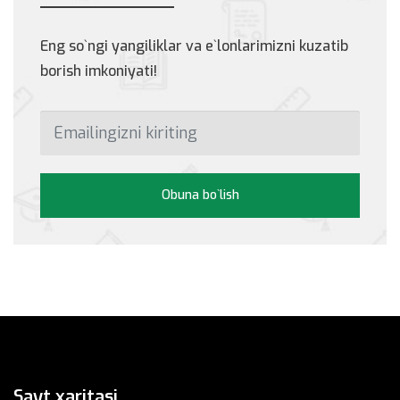
Eng so`ngi yangiliklar va e`lonlarimizni kuzatib
borish imkoniyati!
Obuna bo`lish
Sayt xaritasi