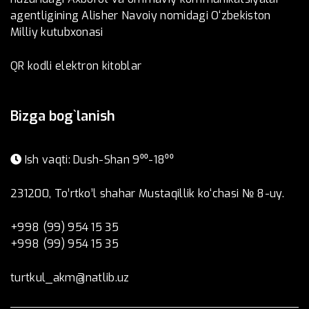
agentligining Alisher Navoiy nomidagi O‘zbekiston
Milliy kutubxonasi
QR kodli elektron kitoblar
Bizga bog`lanish
Ish vaqti: Dush-Shan 9⁰⁰-18⁰⁰
231200, To’rtko’l shahar Mustaqillik ko‘chasi № 8-uy.
+998 (99) 954 15 35
+998 (99) 954 15 35
turtkul_akm@natlib.uz