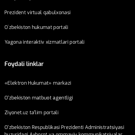
Prezident virtual qabulxonasi
O`zbekiston hukumat portali
Yagona interaktiv xizmatlari portali
Foydali linklar
«Elektron Hukumat» markazi
O’zbеkistоn mаtbuоt аgеntligi
Ziyonet.uz ta'lim portali
O‘zbekiston Respublikasi Prezidenti Administratsiyasi
huzuridagi Axborot va ommaviy kommunikatsiyalar