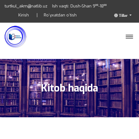
turtkul_akm@natlib.uz
Ish vaqti: Dush-Shan 9⁰⁰-18⁰⁰
Kirish
Ro`yxatdan o`tish
Tillar
Kitob haqida