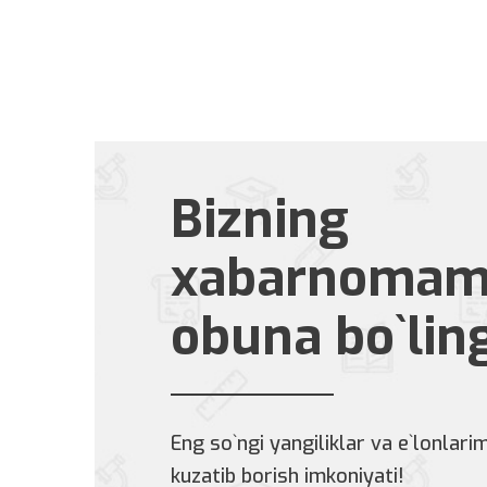
Bizning
xabarnomam
obuna bo`lin
Eng so`ngi yangiliklar va e`lonlarim
kuzatib borish imkoniyati!