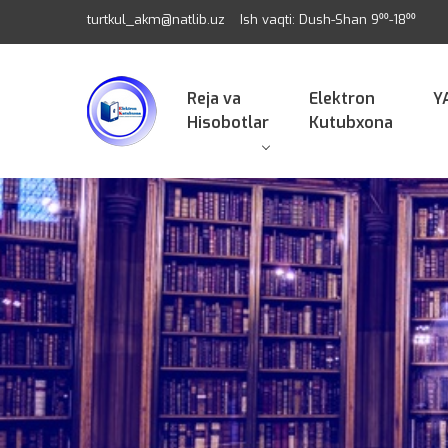
turtkul_akm@natlib.uz
Ish vaqti: Dush-Shan 9⁰⁰-18⁰⁰
Reja va
Elektron
Y
Hisobotlar
Kutubxona