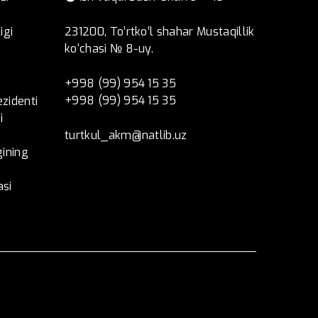
igi
231200, To’rtko’l shahar Mustaqillik
ko‘chasi № 8-uy.
+998 (99) 954 15 35
+998 (99) 954 15 35
ezidenti
i
turtkul_akm@natlib.uz
ining
asi