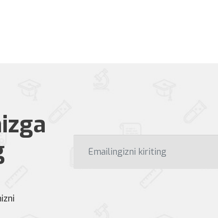
izga
g
izni