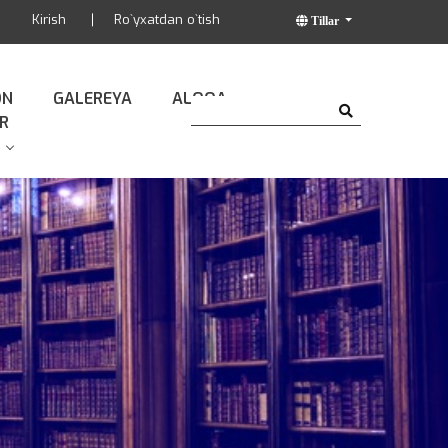
Kirish
Ro`yxatdan o`tish
Tillar
ON
GALEREYA
ALOQA
R