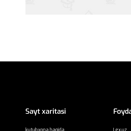
Sayt xaritasi
Foyda
kutubxona haqida
Lex.uz