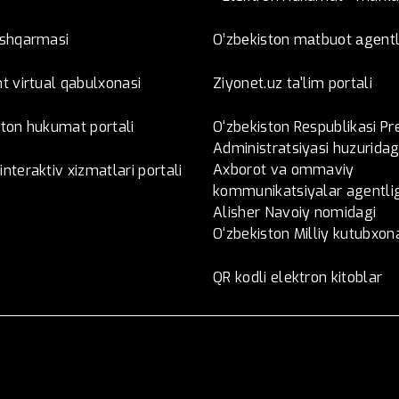
oshqarmasi
O’zbеkistоn mаtbuоt аgеntl
t virtual qabulxonasi
Ziyonet.uz ta'lim portali
ston hukumat portali
O‘zbekiston Respublikasi Pr
Administratsiyasi huzuridag
Axborot va ommaviy
nteraktiv xizmatlari portali
kommunikatsiyalar agentlig
Alisher Navoiy nomidagi
O‘zbekiston Milliy kutubxon
QR kodli elektron kitoblar