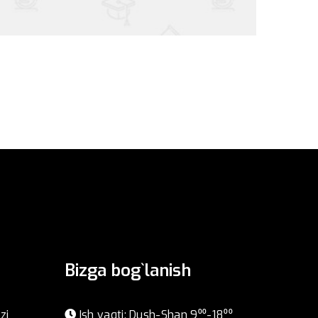
Bizga bog`lanish
zi
Ish vaqti: Dush-Shan 9⁰⁰-18⁰⁰