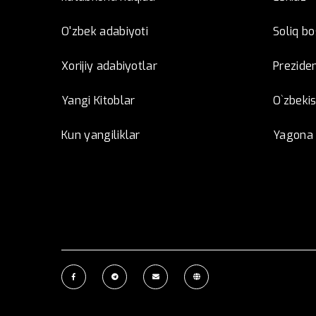
O'zbek adabiyoti
Soliq b
Xorijiy adabiyotlar
Preziden
Yangi Kitoblar
O`zbeki
Kun yangiliklar
Yagona i