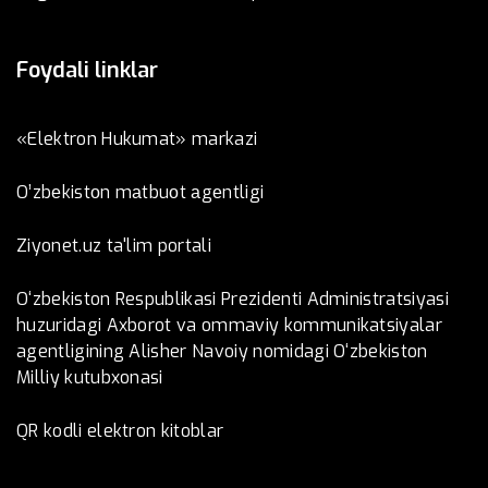
Foydali linklar
«Elektron Hukumat» markazi
O’zbеkistоn mаtbuоt аgеntligi
Ziyonet.uz ta'lim portali
O‘zbekiston Respublikasi Prezidenti Administratsiyasi
huzuridagi Axborot va ommaviy kommunikatsiyalar
agentligining Alisher Navoiy nomidagi O‘zbekiston
Milliy kutubxonasi
QR kodli elektron kitoblar