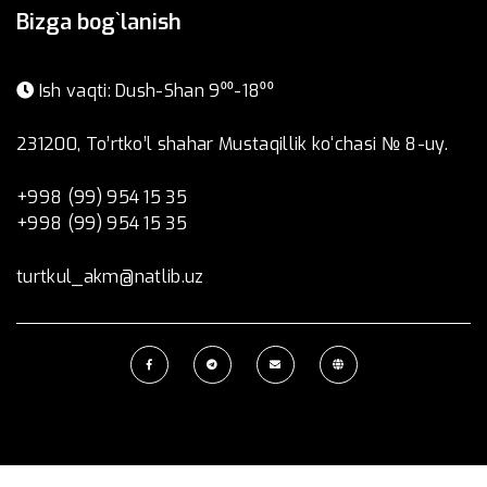
Bizga bog`lanish
Ish vaqti: Dush-Shan 9⁰⁰-18⁰⁰
231200, To’rtko’l shahar Mustaqillik ko‘chasi № 8-uy.
+998 (99) 954 15 35
+998 (99) 954 15 35
turtkul_akm@natlib.uz