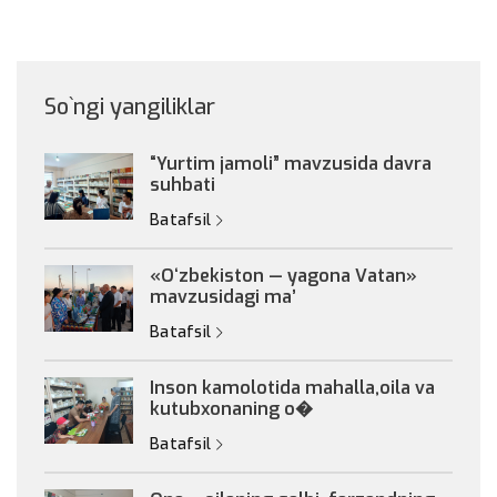
So`ngi yangiliklar
“Yurtim jamoli” mavzusida davra
suhbati
Batafsil
«Oʻzbekiston — yagona Vatan»
mavzusidagi maʼ
Batafsil
Inson kamolotida mahalla,oila va
kutubxonaning o�
Batafsil