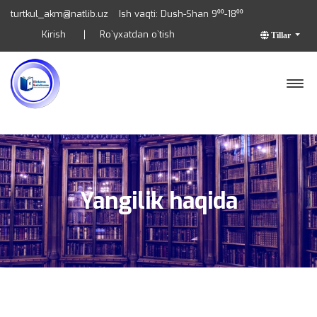
turtkul_akm@natlib.uz
Ish vaqti: Dush-Shan 9⁰⁰-18⁰⁰
Kirish
Ro`yxatdan o`tish
Tillar
Yangilik haqida