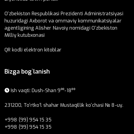
O‘zbekiston Respublikasi Prezidenti Administratsiyasi
huzuridagi Axborot va ommaviy kommunikatsiyalar
agentligining Alisher Navoiy nomidagi O‘zbekiston
Milliy kutubxonasi
QR kodli elektron kitoblar
Bizga bog`lanish
Ish vaqti: Dush-Shan 9⁰⁰-18⁰⁰
231200, To’rtko’l shahar Mustaqillik ko‘chasi № 8-uy.
+998 (99) 954 15 35
+998 (99) 954 15 35