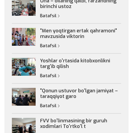
Ona – oilaning qalbi, farzandning
birinchi ustoz
Batafsil
"Men yoqtirgan ertak qahramoni"
mavzusida viktorin
Batafsil
Yoshlar o'rtasida kitobxonlikni
targ'ib qilish
Batafsil
"Qonun ustuvor bo'lgan jamiyat –
taraqqiyot garo
Batafsil
FVV bo'linmasining bir guruh
xodimlari To'rtko'l t