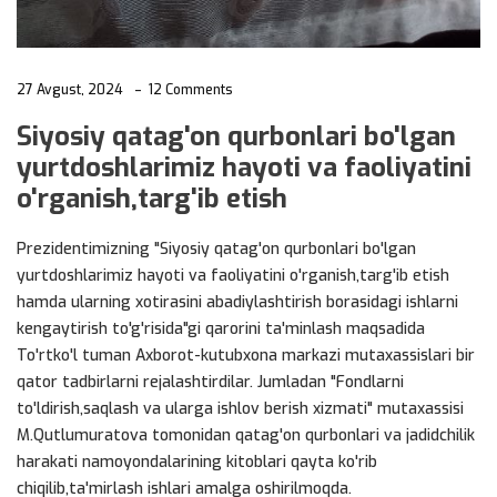
27 Avgust, 2024
12 Comments
Siyosiy qatag'on qurbonlari bo'lgan
yurtdoshlarimiz hayoti va faoliyatini
o'rganish,targ'ib etish
Prezidentimizning "Siyosiy qatag'on qurbonlari bo'lgan
yurtdoshlarimiz hayoti va faoliyatini o'rganish,targ'ib etish
hamda ularning xotirasini abadiylashtirish borasidagi ishlarni
kengaytirish to'g'risida"gi qarorini ta'minlash maqsadida
To'rtko'l tuman Axborot-kutubxona markazi mutaxassislari bir
qator tadbirlarni rejalashtirdilar. Jumladan "Fondlarni
to'ldirish,saqlash va ularga ishlov berish xizmati" mutaxassisi
M.Qutlumuratova tomonidan qatag'on qurbonlari va jadidchilik
harakati namoyondalarining kitoblari qayta ko'rib
chiqilib,ta'mirlash ishlari amalga oshirilmoqda.