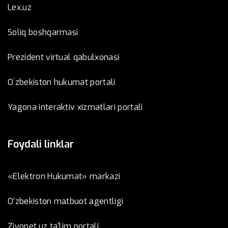
Lex.uz
Soliq boshqarmasi
Prezident virtual qabulxonasi
O`zbekiston hukumat portali
Yagona interaktiv xizmatlari portali
Foydali linklar
«Elektron Hukumat» markazi
O’zbеkistоn mаtbuоt аgеntligi
Ziyonet.uz ta'lim portali