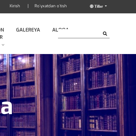
Kirish
Ro`yxatdan o`tish
Tillar
ON
GALEREYA
ALOQA
R
da