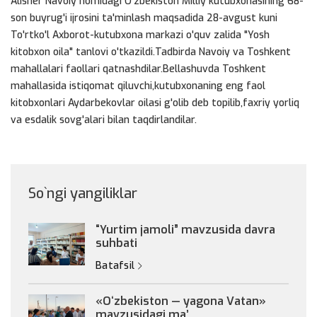
Alisher Navoiy nomidagi O'zbekiston Milliy kutubxonasining 68-
son buyrug'i ijrosini ta'minlash maqsadida 28-avgust kuni
To'rtko'l Axborot-kutubxona markazi o'quv zalida "Yosh
kitobxon oila" tanlovi o'tkazildi.Tadbirda Navoiy va Toshkent
mahallalari faollari qatnashdilar.Bellashuvda Toshkent
mahallasida istiqomat qiluvchi,kutubxonaning eng faol
kitobxonlari Aydarbekovlar oilasi g'olib deb topilib,faxriy yorliq
va esdalik sovg'alari bilan taqdirlandilar.
So`ngi yangiliklar
“Yurtim jamoli” mavzusida davra
suhbati
Batafsil
«Oʻzbekiston — yagona Vatan»
mavzusidagi maʼ