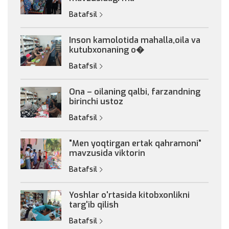
Batafsil
Inson kamolotida mahalla,oila va
kutubxonaning o�
Batafsil
Ona – oilaning qalbi, farzandning
birinchi ustoz
Batafsil
"Men yoqtirgan ertak qahramoni"
mavzusida viktorin
Batafsil
Yoshlar o'rtasida kitobxonlikni
targ'ib qilish
Batafsil