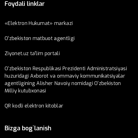
Foydali linklar
«Elektron Hukumat» markazi
O’zbеkistоn mаtbuоt аgеntligi
Ziyonet.uz ta'lim portali
O‘zbekiston Respublikasi Prezidenti Administratsiyasi
huzuridagi Axborot va ommaviy kommunikatsiyalar
agentligining Alisher Navoiy nomidagi O‘zbekiston
Milliy kutubxonasi
QR kodli elektron kitoblar
Bizga bog`lanish