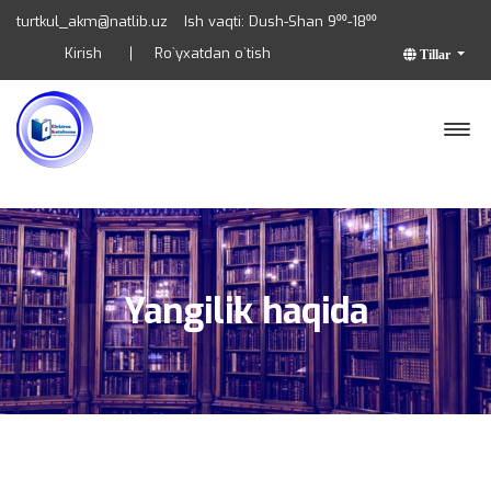
turtkul_akm@natlib.uz
Ish vaqti: Dush-Shan 9⁰⁰-18⁰⁰
Kirish
Ro`yxatdan o`tish
Tillar
Yangilik haqida