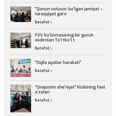
"Qonun ustuvor bo'lgan jamiyat –
taraqqiyot garo
Batafsil
FVV bo'linmasining bir guruh
xodimlari To'rtko'l t
Batafsil
"Oqila ayollar harakati"
Batafsil
"Onajonim she'riyat" klubining faol
a'zolari
Batafsil