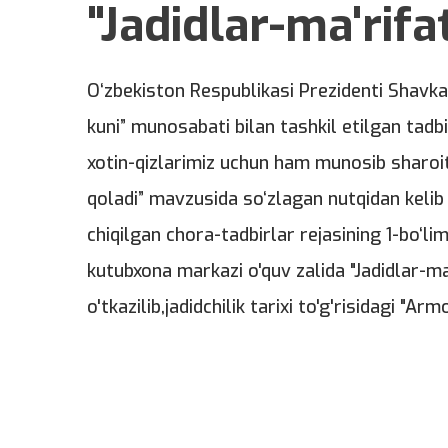
"Jadidlar-ma'rifat
O‘zbekiston Respublikasi Prezidenti Shavka
kuni” munosabati bilan tashkil etilgan tadb
xotin-qizlarimiz uchun ham munosib sharoit
qoladi” mavzusida so‘zlagan nutqidan kelib
chiqilgan chora-tadbirlar rejasining 1-bo‘li
kutubxona markazi o'quv zalida "Jadidlar-ma
o'tkazilib,jadidchilik tarixi to'g'risidagi "Ar