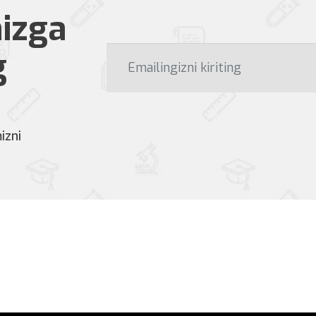
izga
g
izni