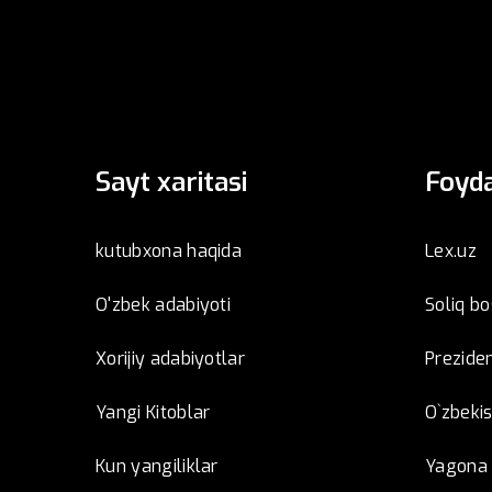
Sayt xaritasi
Foyda
kutubxona haqida
Lex.uz
O'zbek adabiyoti
Soliq b
Xorijiy adabiyotlar
Preziden
Yangi Kitoblar
O`zbeki
Kun yangiliklar
Yagona i