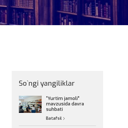
So`ngi yangiliklar
“Yurtim jamoli”
mavzusida davra
suhbati
Batafsil