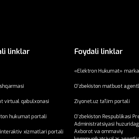
li linklar
Foydali linklar
«Elektron Hukumat» marka
oshqarmasi
O’zbеkistоn mаtbuоt аgеntl
t virtual qabulxonasi
Ziyonet.uz ta'lim portali
ston hukumat portali
O‘zbekiston Respublikasi Pr
Administratsiyasi huzuridag
Axborot va ommaviy
nteraktiv xizmatlari portali
kommunikatsiyalar agentlig