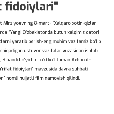
 fidoiylari"
t Mirziyoevning 8-mart- “Xalqaro xotin-qizlar
irda “Yangi O‘zbekistonda butun xalqimiz qatori
larni yaratib berish-eng muhim vazifamiz bo‘lib
 chiqadigan ustuvor vazifalar yuzasidan ishlab
m, 9 bandi bo‘yicha To’rtko’l tuman Axborot-
'rifat fidoiylari" mavzusida davra suhbati
mon" nomli hujjatli film namoyish qilindi.