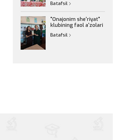
Batafsil
"Onajonim she'riyat"
klubining faol a'zolari
Batafsil