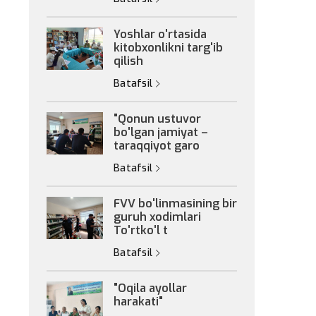
Yoshlar o'rtasida
kitobxonlikni targ'ib
qilish
Batafsil
"Qonun ustuvor
bo'lgan jamiyat –
taraqqiyot garo
Batafsil
FVV bo'linmasining bir
guruh xodimlari
To'rtko'l t
Batafsil
"Oqila ayollar
harakati"