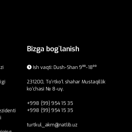
Bizga bog`lanish
zi
Ish vaqti: Dush-Shan 9⁰⁰-18⁰⁰
igi
231200, To’rtko’l shahar Mustaqillik
ko‘chasi № 8-uy.
+998 (99) 954 15 35
+998 (99) 954 15 35
ezidenti
i
turtkul_akm@natlib.uz
ining