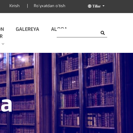
Kirish
Ro`yxatdan o`tish
Tillar
ON
GALEREYA
ALOQA
R
da