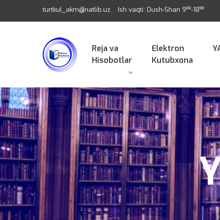
turtkul_akm@natlib.uz
Ish vaqti: Dush-Shan 9⁰⁰-18⁰⁰
Reja va
Elektron
Y
Hisobotlar
Kutubxona
Y