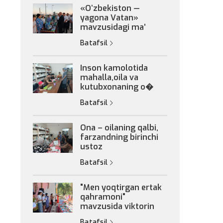
«Oʻzbekiston —
yagona Vatan»
mavzusidagi maʼ
Batafsil
Inson kamolotida
mahalla,oila va
kutubxonaning o�
Batafsil
Ona – oilaning qalbi,
farzandning birinchi
ustoz
Batafsil
"Men yoqtirgan ertak
qahramoni"
mavzusida viktorin
Batafsil