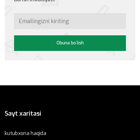
Obuna bo`lish
Sayt xaritasi
kutubxona haqida