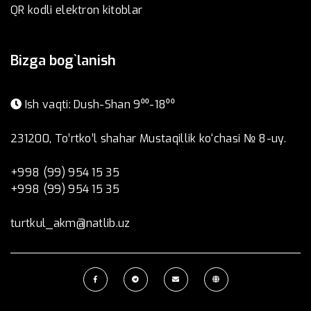
QR kodli elektron kitoblar
Bizga bog`lanish
Ish vaqti: Dush-Shan 9⁰⁰-18⁰⁰
231200, To’rtko’l shahar Mustaqillik ko‘chasi № 8-uy.
+998 (99) 954 15 35
+998 (99) 954 15 35
turtkul_akm@natlib.uz