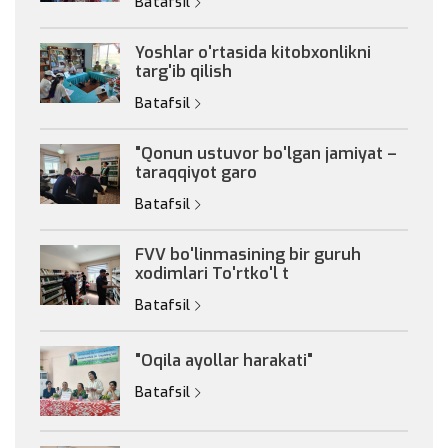
Batafsil
Yoshlar o'rtasida kitobxonlikni
targ'ib qilish
Batafsil
"Qonun ustuvor bo'lgan jamiyat –
taraqqiyot garo
Batafsil
FVV bo'linmasining bir guruh
xodimlari To'rtko'l t
Batafsil
"Oqila ayollar harakati"
Batafsil