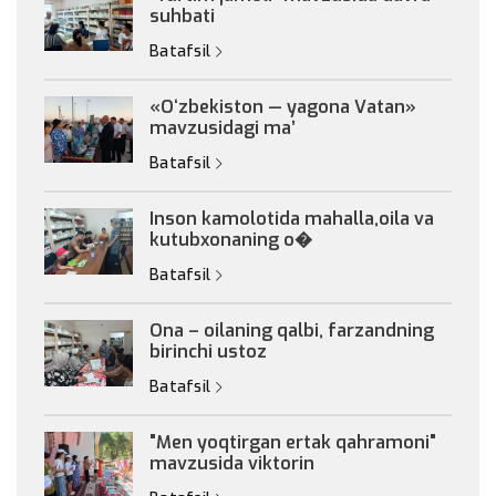
suhbati
Batafsil
«Oʻzbekiston — yagona Vatan»
mavzusidagi maʼ
Batafsil
Inson kamolotida mahalla,oila va
kutubxonaning o�
Batafsil
Ona – oilaning qalbi, farzandning
birinchi ustoz
Batafsil
"Men yoqtirgan ertak qahramoni"
mavzusida viktorin