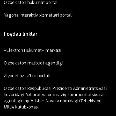
O`zbekiston hukumat portali
Yagona interaktiv xizmatlari portali
Foydali linklar
«Elektron Hukumat» markazi
O’zbеkistоn mаtbuоt аgеntligi
Ziyonet.uz ta'lim portali
O‘zbekiston Respublikasi Prezidenti Administratsiyasi
huzuridagi Axborot va ommaviy kommunikatsiyalar
agentligining Alisher Navoiy nomidagi O‘zbekiston
Milliy kutubxonasi