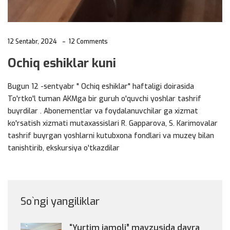
12 Sentabr, 2024
12 Comments
Ochiq eshiklar kuni
Bugun 12 -sentyabr " Ochiq eshiklar" haftaligi doirasida
To'rtko'l tuman AKMga bir guruh o'quvchi yoshlar tashrif
buyrdilar . Abonementlar va foydalanuvchilar ga xizmat
ko'rsatish xizmati mutaxassislari R. Gapparova, S. Karimovalar
tashrif buyrgan yoshlarni kutubxona fondlari va muzey bilan
tanishtirib, ekskursiya o'tkazdilar
So`ngi yangiliklar
“Yurtim jamoli” mavzusida davra