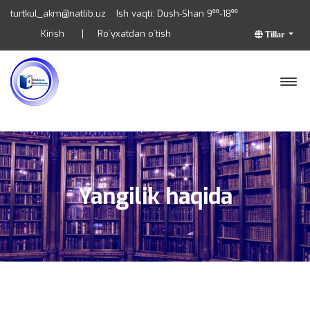
turtkul_akm@natlib.uz
Ish vaqti: Dush-Shan 9⁰⁰-18⁰⁰
Kirish
Ro`yxatdan o`tish
Tillar
Yangilik haqida