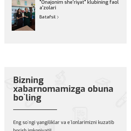
"Onajonim she'riyat" klubining faol
a'zolari
Batafsil
Bizning
xabarnomamizga obuna
bo`ling
Eng so`ngi yangiliklar va e`lonlarimizni kuzatib
borish imkoniyati!