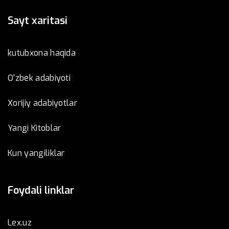
Sayt xaritasi
kutubxona haqida
O'zbek adabiyoti
Xorijiy adabiyotlar
Yangi Kitoblar
Kun yangiliklar
Foydali linklar
Lex.uz