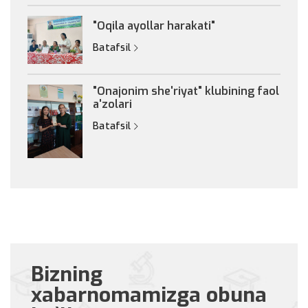
"Oqila ayollar harakati"
Batafsil
"Onajonim she'riyat" klubining faol
a'zolari
Batafsil
Bizning
xabarnomamizga obuna