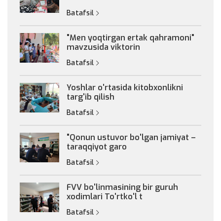
Batafsil
"Men yoqtirgan ertak qahramoni"
mavzusida viktorin
Batafsil
Yoshlar o'rtasida kitobxonlikni
targ'ib qilish
Batafsil
"Qonun ustuvor bo'lgan jamiyat –
taraqqiyot garo
Batafsil
FVV bo'linmasining bir guruh
xodimlari To'rtko'l t
Batafsil