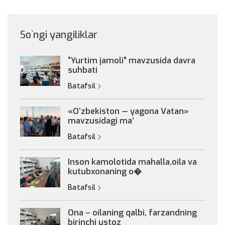
So`ngi yangiliklar
“Yurtim jamoli” mavzusida davra
suhbati
Batafsil
«Oʻzbekiston — yagona Vatan»
mavzusidagi maʼ
Batafsil
Inson kamolotida mahalla,oila va
kutubxonaning o�
Batafsil
Ona – oilaning qalbi, farzandning
birinchi ustoz