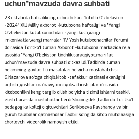
uchun"mavzuda davra suhbati
23 oktabrda haftalikning uchinchi kuni "Infolib O‘zbekiston
-2024" Xlll Milliy axborot -kutubxona haftaligi va "Yangi
O‘zbekiston kutubxonachilari -yangi kuch,yangi
imkoniyatlar,yangi marralar "IV Yosh kutubxonachilar forumi
doirasida To‘rtko‘l tuman Axborot -kutubxona markazida reja
asosida "Yangi O‘bekiston tinchlik,taraqqiyot,ma‘rifat
uchun"mavzuda davra suhbati o‘tkazildi.Tadbirda tuman
hokimining gavlat tili masalalari bo‘yicha maslahatchisi
G.Nazarova so‘zga chiqib,kitob -tafakkur xazinasi ekanligini
uqtirib ,yoshlar ma‘naviyatini yuksaltirish ,ular o‘rtasida
kitobxonlikni keng targ‘ib qilish bo‘yicha tizimli ishlarni tashkil
etish borasida maslahatlar berdi.Shuningdek ,tadbirda To‘rtko‘l
pedagogika kolleji o‘qituvchilari Serikboeva Ravshanoy va bir
guruh talabalar qatnashdilar.Tadbir so‘ngida kitob mutolaasiga
chorlovchi videorolik namoyish etildi.