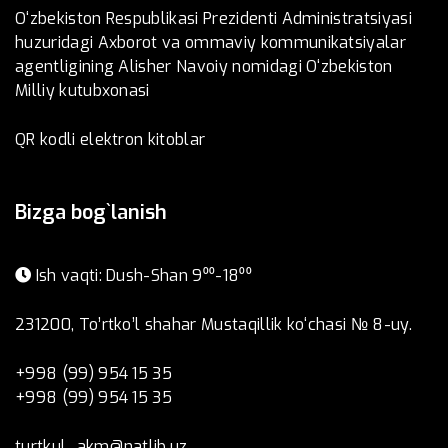
O‘zbekiston Respublikasi Prezidenti Administratsiyasi
huzuridagi Axborot va ommaviy kommunikatsiyalar
agentligining Alisher Navoiy nomidagi O‘zbekiston
Milliy kutubxonasi
QR kodli elektron kitoblar
Bizga bog`lanish
Ish vaqti: Dush-Shan 9⁰⁰-18⁰⁰
231200, To’rtko’l shahar Mustaqillik ko‘chasi № 8-uy.
+998 (99) 954 15 35
+998 (99) 954 15 35
turtkul_akm@natlib.uz