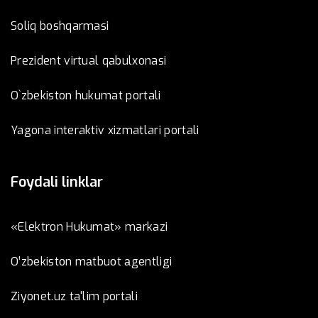
Soliq boshqarmasi
Prezident virtual qabulxonasi
O`zbekiston hukumat portali
Yagona interaktiv xizmatlari portali
Foydali linklar
«Elektron Hukumat» markazi
O’zbеkistоn mаtbuоt аgеntligi
Ziyonet.uz ta'lim portali