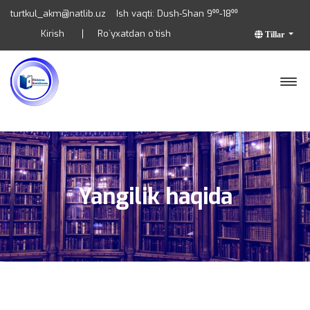
turtkul_akm@natlib.uz
Ish vaqti: Dush-Shan 9⁰⁰-18⁰⁰
Kirish
Ro`yxatdan o`tish
Tillar
Yangilik haqida