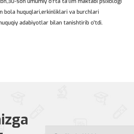
xon,30-son umumiy o'rta ta'lim maktabi psixologi
bola huquqlari,erkinliklari va burchlari
uquqiy adabiyotlar bilan tanishtirib o'tdi.
izga