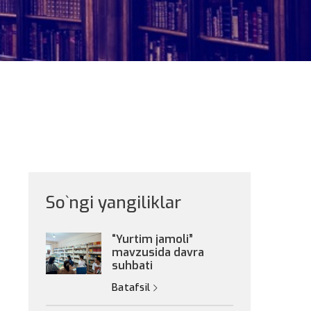
So`ngi yangiliklar
“Yurtim jamoli”
mavzusida davra
suhbati
Batafsil