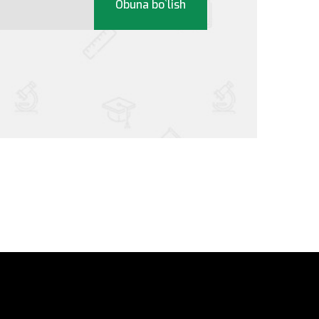
Obuna bo`lish