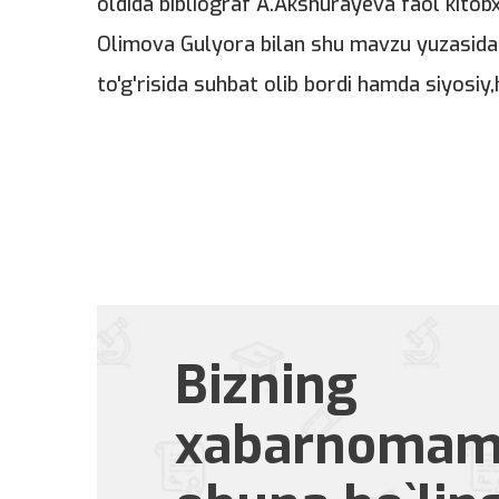
oldida bibliograf A.Akshurayeva faol kitob
Olimova Gulyora bilan shu mavzu yuzasidan 
to'g'risida suhbat olib bordi hamda siyosiy,h
Bizning
xabarnomam