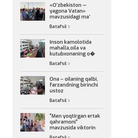
«Oʻzbekiston —
yagona Vatan»
mavzusidagi maʼ
Batafsil
Inson kamolotida
mahalla,oila va
kutubxonaning o�
Batafsil
Ona – oilaning qalbi,
farzandning birinchi
ustoz
Batafsil
"Men yoqtirgan ertak
qahramoni"
mavzusida viktorin
Batafsil