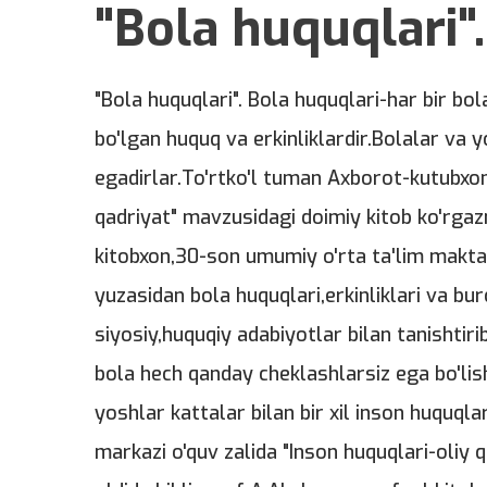
"Bola huquqlari".
"Bola huquqlari". Bola huquqlari-har bir bo
bo'lgan huquq va erkinliklardir.Bolalar va y
egadirlar.To'rtko'l tuman Axborot-kutubxon
qadriyat" mavzusidagi doimiy kitob ko'rgaz
kitobxon,30-son umumiy o'rta ta'lim makta
yuzasidan bola huquqlari,erkinliklari va bur
siyosiy,huquqiy adabiyotlar bilan tanishtirib
bola hech qanday cheklashlarsiz ega bo'lish
yoshlar kattalar bilan bir xil inson huquql
markazi o'quv zalida "Inson huquqlari-oliy