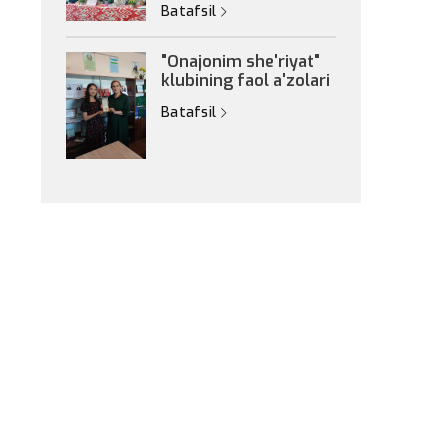
Batafsil
"Onajonim she'riyat"
klubining faol a'zolari
Batafsil