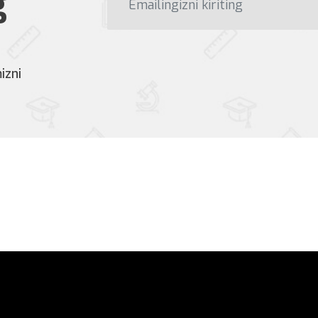
g
izni