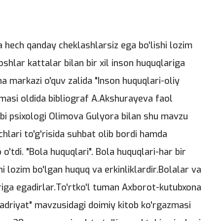
la hech qanday cheklashlarsiz ega bo'lishi lozim
oshlar kattalar bilan bir xil inson huquqlariga
a markazi o'quv zalida "Inson huquqlari-oliy
masi oldida bibliograf A.Akshurayeva faol
bi psixologi Olimova Gulyora bilan shu mavzu
chlari to'g'risida suhbat olib bordi hamda
 o'tdi. "Bola huquqlari". Bola huquqlari-har bir
i lozim bo'lgan huquq va erkinliklardir.Bolalar va
ariga egadirlar.To'rtko'l tuman Axborot-kutubxona
 qadriyat" mavzusidagi doimiy kitob ko'rgazmasi