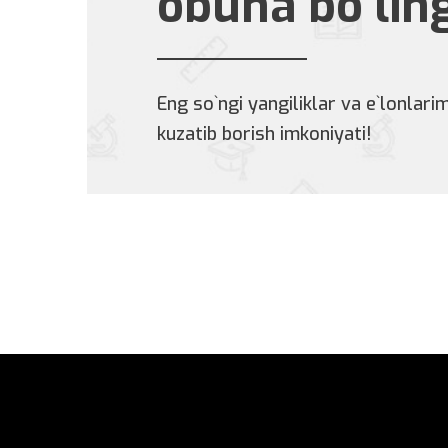
obuna bo`lin
Eng so`ngi yangiliklar va e`lonlarim
kuzatib borish imkoniyati!