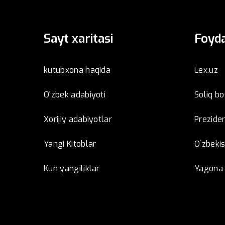
Sayt xaritasi
Foyda
kutubxona haqida
Lex.uz
O'zbek adabiyoti
Soliq b
Xorijiy adabiyotlar
Preziden
Yangi Kitoblar
O`zbeki
Kun yangiliklar
Yagona i