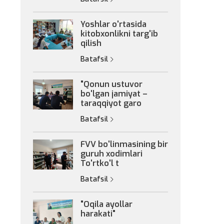
Yoshlar o'rtasida
kitobxonlikni targ'ib
qilish
Batafsil
"Qonun ustuvor
bo'lgan jamiyat –
taraqqiyot garo
Batafsil
FVV bo'linmasining bir
guruh xodimlari
To'rtko'l t
Batafsil
"Oqila ayollar
harakati"