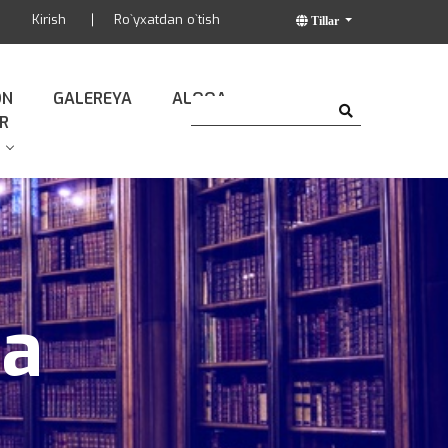
Kirish
Ro`yxatdan o`tish
Tillar
ON
GALEREYA
ALOQA
R
da