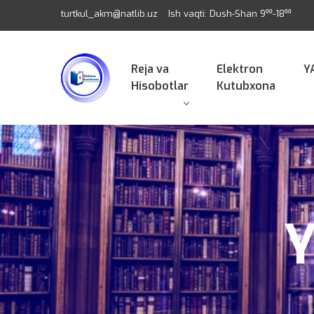
turtkul_akm@natlib.uz
Ish vaqti: Dush-Shan 9⁰⁰-18⁰⁰
Reja va
Elektron
Y
Hisobotlar
Kutubxona
Y