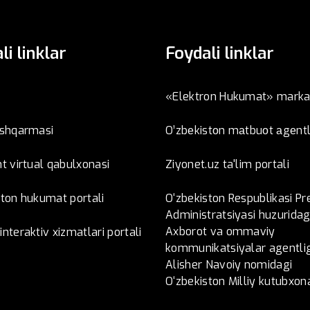
li linklar
Foydali linklar
«Elektron Hukumat» marka
oshqarmasi
O’zbеkistоn mаtbuоt аgеntl
t virtual qabulxonasi
Ziyonet.uz ta'lim portali
ston hukumat portali
O‘zbekiston Respublikasi Pr
Administratsiyasi huzuridag
Axborot va ommaviy
nteraktiv xizmatlari portali
kommunikatsiyalar agentlig
Alisher Navoiy nomidagi
O‘zbekiston Milliy kutubxon