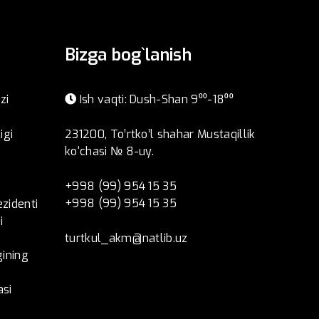
Bizga bog`lanish
zi
Ish vaqti: Dush-Shan 9⁰⁰-18⁰⁰
igi
231200, To’rtko’l shahar Mustaqillik
ko‘chasi № 8-uy.
+998 (99) 954 15 35
+998 (99) 954 15 35
ezidenti
i
turtkul_akm@natlib.uz
ining
asi