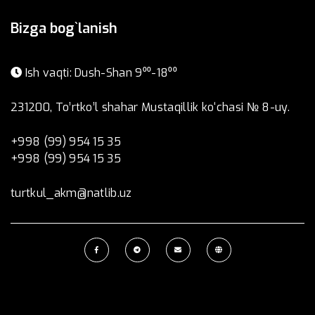
Bizga bog`lanish
Ish vaqti: Dush-Shan 9⁰⁰-18⁰⁰
231200, To’rtko’l shahar Mustaqillik ko‘chasi № 8-uy.
+998 (99) 954 15 35
+998 (99) 954 15 35
turtkul_akm@natlib.uz