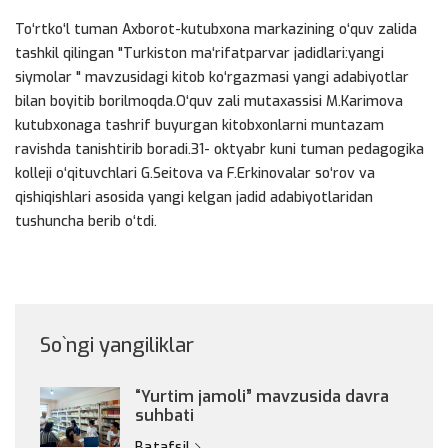
To‘rtko‘l tuman Axborot-kutubxona markazining o‘quv zalida
tashkil qilingan "Turkiston ma‘rifatparvar jadidlari:yangi
siymolar " mavzusidagi kitob ko‘rgazmasi yangi adabiyotlar
bilan boyitib borilmoqda.O‘quv zali mutaxassisi M.Karimova
kutubxonaga tashrif buyurgan kitobxonlarni muntazam
ravishda tanishtirib boradi.31- oktyabr kuni tuman pedagogika
kolleji o‘qituvchlari G.Seitova va F.Erkinovalar so‘rov va
qishiqishlari asosida yangi kelgan jadid adabiyotlaridan
tushuncha berib o‘tdi.
So`ngi yangiliklar
“Yurtim jamoli” mavzusida davra
suhbati
Batafsil