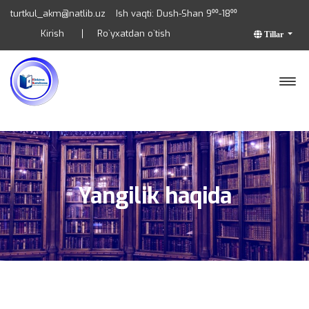
turtkul_akm@natlib.uz
Ish vaqti: Dush-Shan 9⁰⁰-18⁰⁰
Kirish
Ro`yxatdan o`tish
Tillar
Yangilik haqida