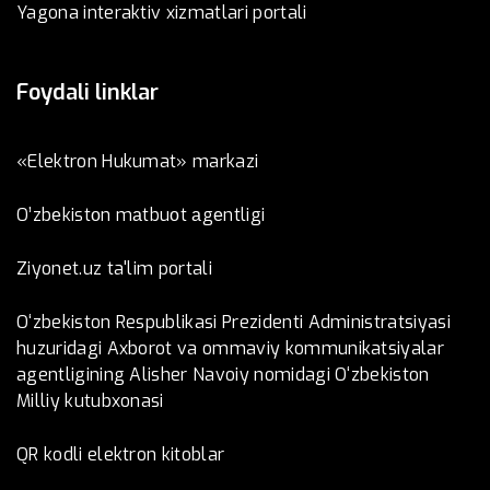
Yagona interaktiv xizmatlari portali
Foydali linklar
«Elektron Hukumat» markazi
O’zbеkistоn mаtbuоt аgеntligi
Ziyonet.uz ta'lim portali
O‘zbekiston Respublikasi Prezidenti Administratsiyasi
huzuridagi Axborot va ommaviy kommunikatsiyalar
agentligining Alisher Navoiy nomidagi O‘zbekiston
Milliy kutubxonasi
QR kodli elektron kitoblar