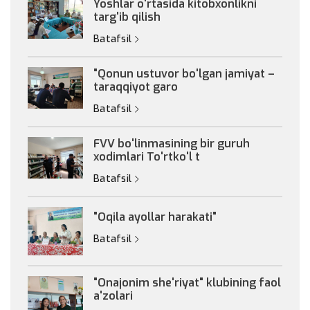
Yoshlar o'rtasida kitobxonlikni
targ'ib qilish
Batafsil
"Qonun ustuvor bo'lgan jamiyat –
taraqqiyot garo
Batafsil
FVV bo'linmasining bir guruh
xodimlari To'rtko'l t
Batafsil
"Oqila ayollar harakati"
Batafsil
"Onajonim she'riyat" klubining faol
a'zolari