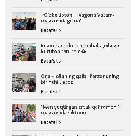
«Oʻzbekiston — yagona Vatan»
mavzusidagi maʼ
Batafsil
Inson kamolotida mahalla,oila va
kutubxonaning o�
Batafsil
Ona – oilaning qalbi, farzandning
birinchi ustoz
Batafsil
"Men yoqtirgan ertak qahramoni"
mavzusida viktorin
Batafsil