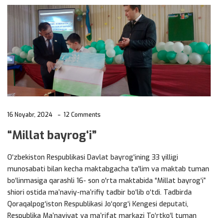
16 Noyabr, 2024
12 Comments
“Millat bayrog‘i”
O‘zbekiston Respublikasi Davlat bayrog‘ining 33 yilligi
munosabati bilan kecha maktabgacha ta'lim va maktab tuman
bo‘linmasiga qarashli 16- son o'rta maktabida “Millat bayrog‘i”
shiori ostida ma’naviy-ma’rifiy tadbir bo‘lib o‘tdi. Tadbirda
Qoraqalpog‘iston Respublikasi Jo‘qorg‘i Kengesi deputati,
Respublika Ma’naviyat va ma’rifat markazi To‘rtko‘l tuman