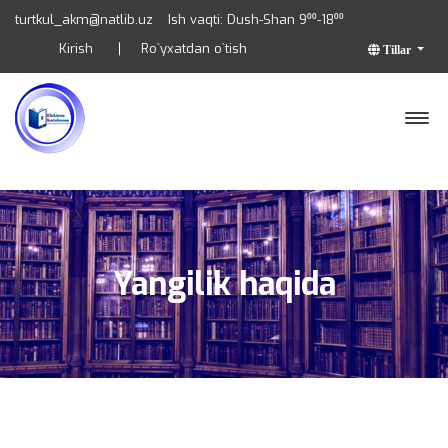
turtkul_akm@natlib.uz
Ish vaqti: Dush-Shan 9⁰⁰-18⁰⁰
Kirish
Ro`yxatdan o`tish
Tillar
Yangilik haqida