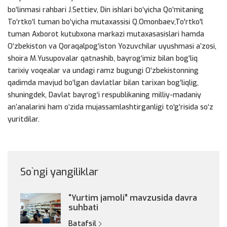
bo‘linmasi rahbari J.Settiev, Din ishlari bo‘yicha Qo‘mitaning
To‘rtko‘l tuman bo‘yicha mutaxassisi Q.Omonbaev,To'rtko'l
tuman Axborot kutubxona markazi mutaxasasislari hamda
O‘zbekiston va Qoraqalpog‘iston Yozuvchilar uyushmasi a’zosi,
shoira M.Yusupovalar qatnashib, bayrog‘imiz bilan bog‘liq
tarixiy voqealar va undagi ramz bugungi O‘zbekistonning
qadimda mavjud bo‘lgan davlatlar bilan tarixan bog‘liqlig,
shuningdek, Davlat bayrog‘i respublikaning milliy-madaniy
an’analarini ham o‘zida mujassamlashtirganligi to‘g‘risida so‘z
yuritdilar.
So`ngi yangiliklar
“Yurtim jamoli” mavzusida davra
suhbati
Batafsil