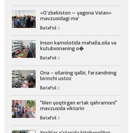
«Oʻzbekiston — yagona Vatan»
mavzusidagi maʼ
Batafsil
Inson kamolotida mahalla,oila va
kutubxonaning o�
Batafsil
Ona – oilaning qalbi, farzandning
birinchi ustoz
Batafsil
"Men yoqtirgan ertak qahramoni"
mavzusida viktorin
Batafsil
Yoshlar o'rtasida kitobxonlikni