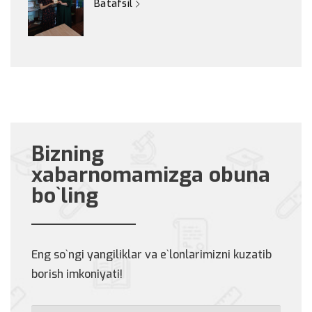
Batafsil
Bizning
xabarnomamizga obuna
bo`ling
Eng so`ngi yangiliklar va e`lonlarimizni kuzatib
borish imkoniyati!