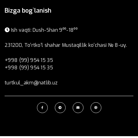
Bizga bog`lanish
Ish vaqti: Dush-Shan 9⁰⁰-18⁰⁰
231200, To’rtko’l shahar Mustaqillik ko‘chasi № 8-uy.
+998 (99) 954 15 35
+998 (99) 954 15 35
turtkul_akm@natlib.uz