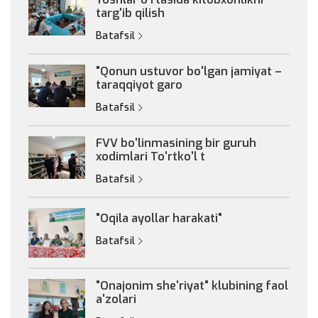
targ'ib qilish
Batafsil
"Qonun ustuvor bo'lgan jamiyat –
taraqqiyot garo
Batafsil
FVV bo'linmasining bir guruh
xodimlari To'rtko'l t
Batafsil
"Oqila ayollar harakati"
Batafsil
"Onajonim she'riyat" klubining faol
a'zolari