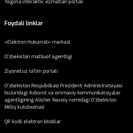
Yagona interaktiv xizmatlari portali
Foydali linklar
«Elektron Hukumat» markazi
O’zbеkistоn mаtbuоt аgеntligi
Ziyonet.uz ta'lim portali
O‘zbekiston Respublikasi Prezidenti Administratsiyasi
huzuridagi Axborot va ommaviy kommunikatsiyalar
agentligining Alisher Navoiy nomidagi O‘zbekiston
Milliy kutubxonasi
QR kodli elektron kitoblar