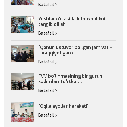
Batafsil
Yoshlar o'rtasida kitobxonlikni
targ'ib qilish
Batafsil
"Qonun ustuvor bo'lgan jamiyat –
taraqqiyot garo
Batafsil
FVV bo'linmasining bir guruh
xodimlari To'rtko'l t
Batafsil
"Oqila ayollar harakati"
Batafsil