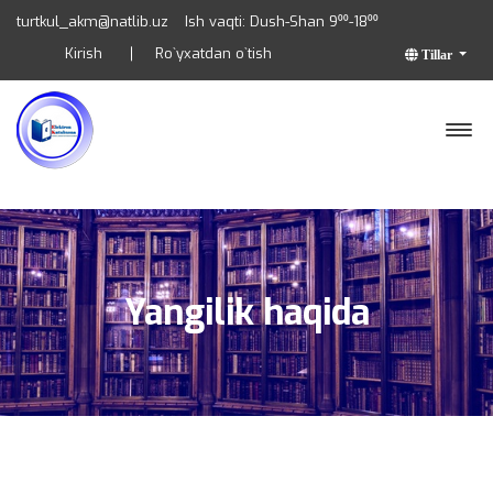
turtkul_akm@natlib.uz
Ish vaqti: Dush-Shan 9⁰⁰-18⁰⁰
Kirish
Ro`yxatdan o`tish
Tillar
Yangilik haqida