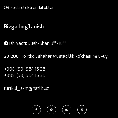
QR kodli elektron kitoblar
Bizga bog`lanish
Ish vaqti: Dush-Shan 9⁰⁰-18⁰⁰
231200, To’rtko’l shahar Mustaqillik ko‘chasi № 8-uy.
+998 (99) 954 15 35
+998 (99) 954 15 35
turtkul_akm@natlib.uz