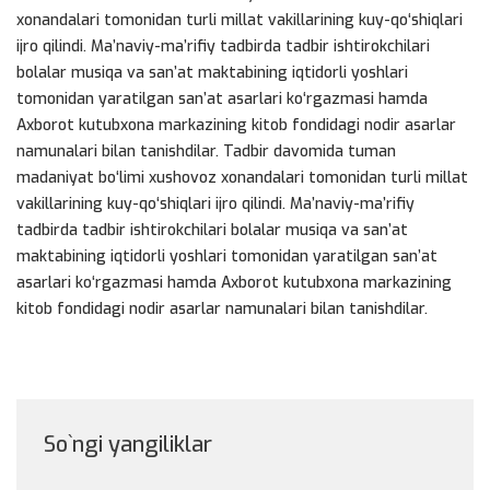
xonandalari tomonidan turli millat vakillarining kuy-qo‘shiqlari
ijro qilindi. Ma’naviy-ma’rifiy tadbirda tadbir ishtirokchilari
bolalar musiqa va san’at maktabining iqtidorli yoshlari
tomonidan yaratilgan san’at asarlari ko‘rgazmasi hamda
Axborot kutubxona markazining kitob fondidagi nodir asarlar
namunalari bilan tanishdilar. Tadbir davomida tuman
madaniyat bo‘limi xushovoz xonandalari tomonidan turli millat
vakillarining kuy-qo‘shiqlari ijro qilindi. Ma’naviy-ma’rifiy
tadbirda tadbir ishtirokchilari bolalar musiqa va san’at
maktabining iqtidorli yoshlari tomonidan yaratilgan san’at
asarlari ko‘rgazmasi hamda Axborot kutubxona markazining
kitob fondidagi nodir asarlar namunalari bilan tanishdilar.
So`ngi yangiliklar