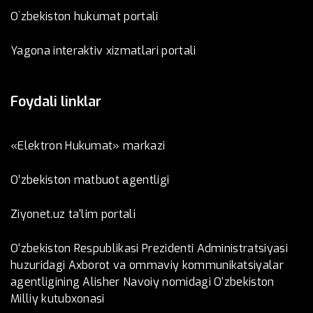
O`zbekiston hukumat portali
Yagona interaktiv xizmatlari portali
Foydali linklar
«Elektron Hukumat» markazi
O’zbеkistоn mаtbuоt аgеntligi
Ziyonet.uz ta'lim portali
O‘zbekiston Respublikasi Prezidenti Administratsiyasi
huzuridagi Axborot va ommaviy kommunikatsiyalar
agentligining Alisher Navoiy nomidagi O‘zbekiston
Milliy kutubxonasi