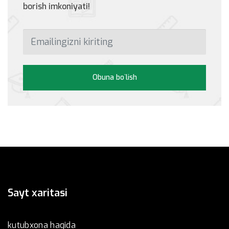
borish imkoniyati!
Obuna bo`lish
Sayt xaritasi
kutubxona haqida