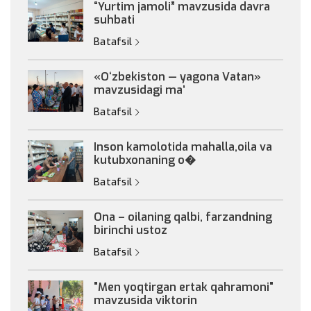
“Yurtim jamoli” mavzusida davra
suhbati
Batafsil
«Oʻzbekiston — yagona Vatan»
mavzusidagi maʼ
Batafsil
Inson kamolotida mahalla,oila va
kutubxonaning o�
Batafsil
Ona – oilaning qalbi, farzandning
birinchi ustoz
Batafsil
"Men yoqtirgan ertak qahramoni"
mavzusida viktorin