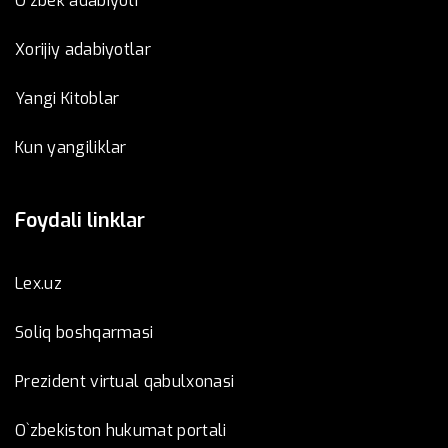
O'zbek adabiyoti
Xorijiy adabiyotlar
Yangi Kitoblar
Kun yangiliklar
Foydali linklar
Lex.uz
Soliq boshqarmasi
Prezident virtual qabulxonasi
O`zbekiston hukumat portali