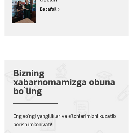
Batafsil
Bizning
xabarnomamizga obuna
bo`ling
Eng so`ngi yangiliklar va e`lonlarimizni kuzatib
borish imkoniyati!