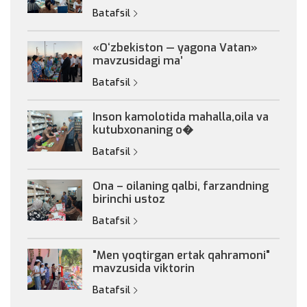
Batafsil
«Oʻzbekiston — yagona Vatan»
mavzusidagi maʼ
Batafsil
Inson kamolotida mahalla,oila va
kutubxonaning o�
Batafsil
Ona – oilaning qalbi, farzandning
birinchi ustoz
Batafsil
"Men yoqtirgan ertak qahramoni"
mavzusida viktorin
Batafsil