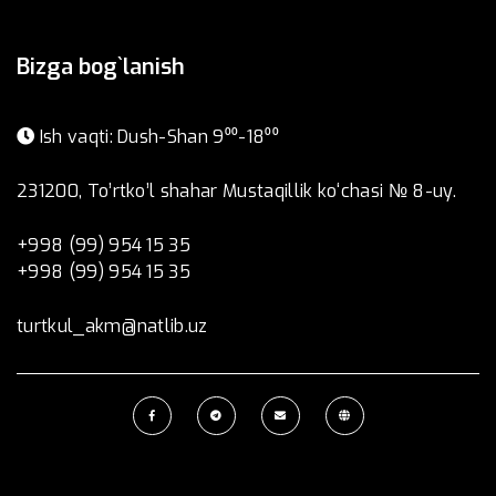
Bizga bog`lanish
Ish vaqti: Dush-Shan 9⁰⁰-18⁰⁰
231200, To’rtko’l shahar Mustaqillik ko‘chasi № 8-uy.
+998 (99) 954 15 35
+998 (99) 954 15 35
turtkul_akm@natlib.uz