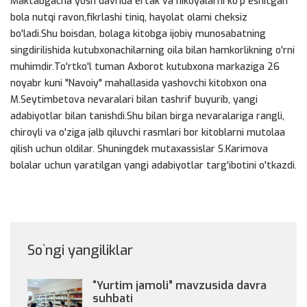
Maktabgacha yosh davrida ertak va hikoyalarni ko'p eshitgan
bola nutqi ravon,fikrlashi tiniq, hayolat olami cheksiz
bo'ladi.Shu boisdan, bolaga kitobga ijobiy munosabatning
singdirilishida kutubxonachilarning oila bilan hamkorlikning o'rni
muhimdir.To'rtko'l tuman Axborot kutubxona markaziga 26
noyabr kuni "Navoiy" mahallasida yashovchi kitobxon ona
M.Seytimbetova nevaralari bilan tashrif buyurib, yangi
adabiyotlar bilan tanishdi.Shu bilan birga nevaralariga rangli,
chiroyli va o'ziga jalb qiluvchi rasmlari bor kitoblarni mutolaa
qilish uchun oldilar. Shuningdek mutaxassislar S.Karimova
bolalar uchun yaratilgan yangi adabiyotlar targ'ibotini o'tkazdi.
So`ngi yangiliklar
“Yurtim jamoli” mavzusida davra
suhbati