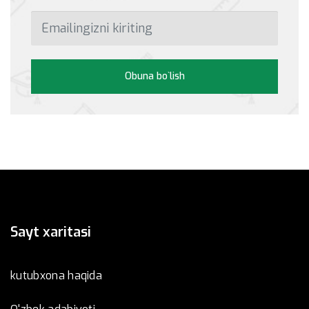
Obuna bo`lish
Sayt xaritasi
kutubxona haqida