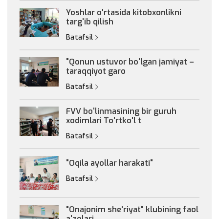
Yoshlar o'rtasida kitobxonlikni
targ'ib qilish
Batafsil
"Qonun ustuvor bo'lgan jamiyat –
taraqqiyot garo
Batafsil
FVV bo'linmasining bir guruh
xodimlari To'rtko'l t
Batafsil
"Oqila ayollar harakati"
Batafsil
"Onajonim she'riyat" klubining faol
a'zolari