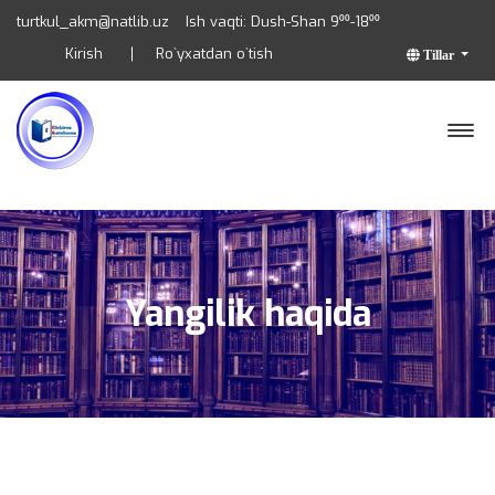
turtkul_akm@natlib.uz
Ish vaqti: Dush-Shan 9⁰⁰-18⁰⁰
Kirish
Ro`yxatdan o`tish
Tillar
Yangilik haqida