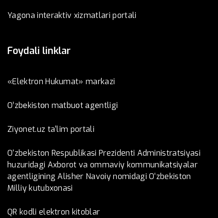
Yagona interaktiv xizmatlari portali
Foydali linklar
«Elektron Hukumat» markazi
O’zbеkistоn mаtbuоt аgеntligi
Ziyonet.uz ta'lim portali
O‘zbekiston Respublikasi Prezidenti Administratsiyasi
huzuridagi Axborot va ommaviy kommunikatsiyalar
agentligining Alisher Navoiy nomidagi O‘zbekiston
Milliy kutubxonasi
QR kodli elektron kitoblar