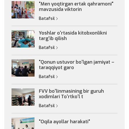
"Men yoqtirgan ertak qahramoni"
mavzusida viktorin
Batafsil
Yoshlar o'rtasida kitobxonlikni
targ'ib qilish
Batafsil
"Qonun ustuvor bo'lgan jamiyat –
taraqqiyot garo
Batafsil
FVV bo'linmasining bir guruh
xodimlari To'rtko'l t
Batafsil
"Oqila ayollar harakati"