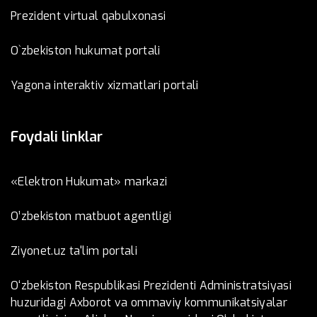
Prezident virtual qabulxonasi
O`zbekiston hukumat portali
Yagona interaktiv xizmatlari portali
Foydali linklar
«Elektron Hukumat» markazi
O’zbеkistоn mаtbuоt аgеntligi
Ziyonet.uz ta'lim portali
O‘zbekiston Respublikasi Prezidenti Administratsiyasi
huzuridagi Axborot va ommaviy kommunikatsiyalar