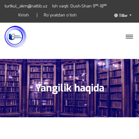
turtkul_akm@natlib.uz
Ish vaqti: Dush-Shan 9⁰⁰-18⁰⁰
Kirish
Ro`yxatdan o`tish
Tillar
Yangilik haqida