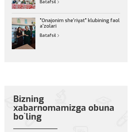
Batafsil
"Onajonim she'riyat" klubining faol
a'zolari
Batafsil
Bizning
xabarnomamizga obuna
bo`ling