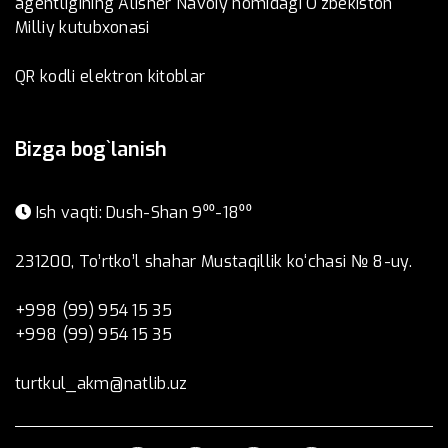
agentligining Alisher Navoiy nomidagi O‘zbekiston
Milliy kutubxonasi
QR kodli elektron kitoblar
Bizga bog`lanish
Ish vaqti: Dush-Shan 9⁰⁰-18⁰⁰
231200, To’rtko’l shahar Mustaqillik ko‘chasi № 8-uy.
+998 (99) 954 15 35
+998 (99) 954 15 35
turtkul_akm@natlib.uz