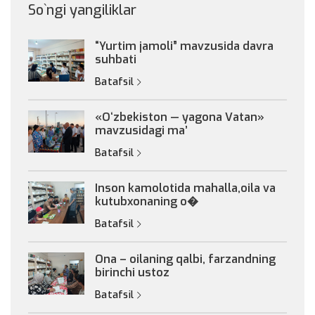
So`ngi yangiliklar
“Yurtim jamoli” mavzusida davra
suhbati
Batafsil
«Oʻzbekiston — yagona Vatan»
mavzusidagi maʼ
Batafsil
Inson kamolotida mahalla,oila va
kutubxonaning o�
Batafsil
Ona – oilaning qalbi, farzandning
birinchi ustoz
Batafsil