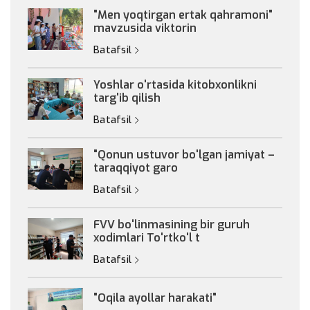
"Men yoqtirgan ertak qahramoni"
mavzusida viktorin
Batafsil
Yoshlar o'rtasida kitobxonlikni
targ'ib qilish
Batafsil
"Qonun ustuvor bo'lgan jamiyat –
taraqqiyot garo
Batafsil
FVV bo'linmasining bir guruh
xodimlari To'rtko'l t
Batafsil
"Oqila ayollar harakati"