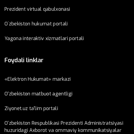
Prezident virtual qabulxonasi
O`zbekiston hukumat portali
Yagona interaktiv xizmatlari portali
Foydali linklar
«Elektron Hukumat» markazi
O’zbеkistоn mаtbuоt аgеntligi
Ziyonet.uz ta'lim portali
O‘zbekiston Respublikasi Prezidenti Administratsiyasi
huzuridagi Axborot va ommaviy kommunikatsiyalar