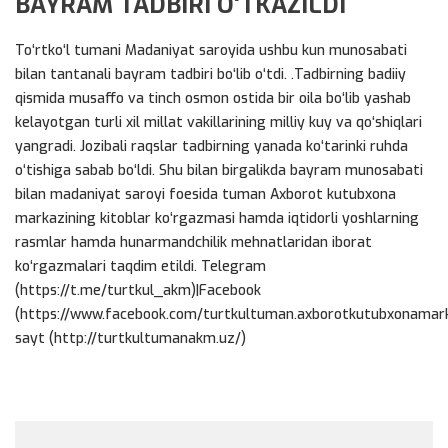
BAYRAM TADBIRI O‘TKAZILDI
To‘rtko‘l tumani Madaniyat saroyida ushbu kun munosabati
bilan tantanali bayram tadbiri bo‘lib o‘tdi. .Tadbirning badiiy
qismida musaffo va tinch osmon ostida bir oila bo‘lib yashab
kelayotgan turli xil millat vakillarining milliy kuy va qo‘shiqlari
yangradi. Jozibali raqslar tadbirning yanada ko‘tarinki ruhda
o‘tishiga sabab bo‘ldi. Shu bilan birgalikda bayram munosabati
bilan madaniyat saroyi foesida tuman Axborot kutubxona
markazining kitoblar ko‘rgazmasi hamda iqtidorli yoshlarning
rasmlar hamda hunarmandchilik mehnatlaridan iborat
ko‘rgazmalari taqdim etildi. Telegram
(https://t.me/turtkul_akm)|Facebook
(https://www.facebook.com/turtkultuman.axborotkutubxonamark
sayt (http://turtkultumanakm.uz/)