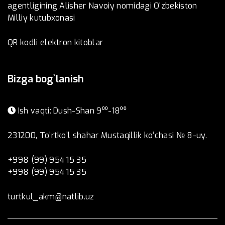
agentligining Alisher Navoiy nomidagi O‘zbekiston
Milliy kutubxonasi
QR kodli elektron kitoblar
Bizga bog`lanish
Ish vaqti: Dush-Shan 9⁰⁰-18⁰⁰
231200, To’rtko’l shahar Mustaqillik ko‘chasi № 8-uy.
+998 (99) 954 15 35
+998 (99) 954 15 35
turtkul_akm@natlib.uz