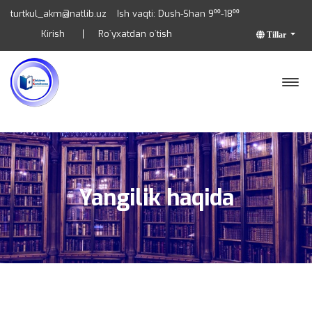
turtkul_akm@natlib.uz
Ish vaqti: Dush-Shan 9⁰⁰-18⁰⁰
Kirish
Ro`yxatdan o`tish
Tillar
Yangilik haqida