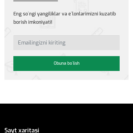
Eng so`ngi yangiliklar va e`lonlarimizni kuzatib
borish imkoniyati!
Obuna bo`lish
Sayt xaritasi