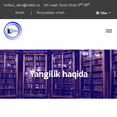
turtkul_akm@natlib.uz
Ish vaqti: Dush-Shan 9⁰⁰-18⁰⁰
Kirish
Ro`yxatdan o`tish
Tillar
Yangilik haqida