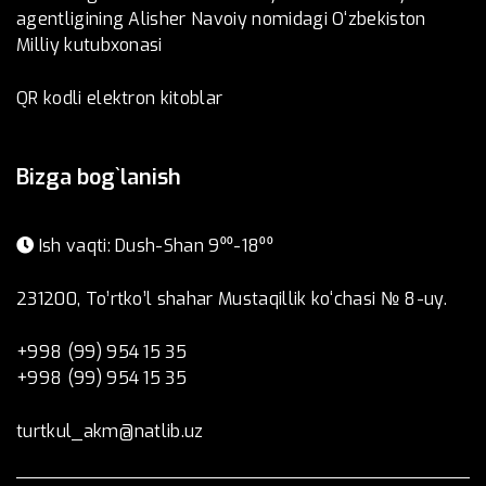
agentligining Alisher Navoiy nomidagi O‘zbekiston
Milliy kutubxonasi
QR kodli elektron kitoblar
Bizga bog`lanish
Ish vaqti: Dush-Shan 9⁰⁰-18⁰⁰
231200, To’rtko’l shahar Mustaqillik ko‘chasi № 8-uy.
+998 (99) 954 15 35
+998 (99) 954 15 35
turtkul_akm@natlib.uz