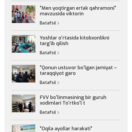
"Men yoqtirgan ertak qahramoni"
mavzusida viktorin
Batafsil
Yoshlar o'rtasida kitobxonlikni
targ'ib qilish
Batafsil
"Qonun ustuvor bo'lgan jamiyat –
taraqqiyot garo
Batafsil
FVV bo'linmasining bir guruh
xodimlari To'rtko'l t
Batafsil
"Oqila ayollar harakati"