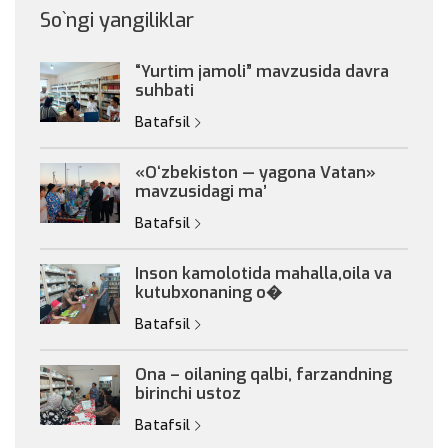
So`ngi yangiliklar
“Yurtim jamoli” mavzusida davra
suhbati
Batafsil
«Oʻzbekiston — yagona Vatan»
mavzusidagi maʼ
Batafsil
Inson kamolotida mahalla,oila va
kutubxonaning o�
Batafsil
Ona – oilaning qalbi, farzandning
birinchi ustoz
Batafsil