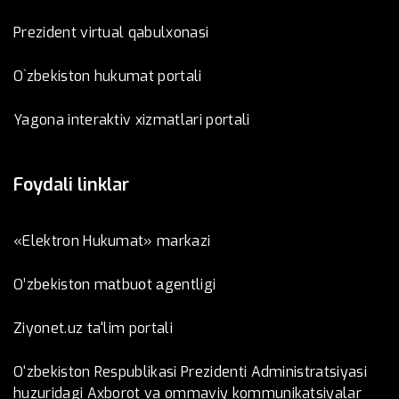
Prezident virtual qabulxonasi
O`zbekiston hukumat portali
Yagona interaktiv xizmatlari portali
Foydali linklar
«Elektron Hukumat» markazi
O’zbеkistоn mаtbuоt аgеntligi
Ziyonet.uz ta'lim portali
O‘zbekiston Respublikasi Prezidenti Administratsiyasi
huzuridagi Axborot va ommaviy kommunikatsiyalar