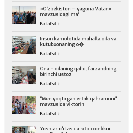
«Oʻzbekiston — yagona Vatan»
mavzusidagi maʼ
Batafsil
Inson kamolotida mahalla,oila va
kutubxonaning o�
Batafsil
Ona – oilaning qalbi, farzandning
birinchi ustoz
Batafsil
"Men yoqtirgan ertak qahramoni"
mavzusida viktorin
Batafsil
Yoshlar o'rtasida kitobxonlikni