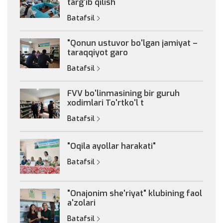
targ'ib qilish
Batafsil
"Qonun ustuvor bo'lgan jamiyat –
taraqqiyot garo
Batafsil
FVV bo'linmasining bir guruh
xodimlari To'rtko'l t
Batafsil
"Oqila ayollar harakati"
Batafsil
"Onajonim she'riyat" klubining faol
a'zolari
Batafsil