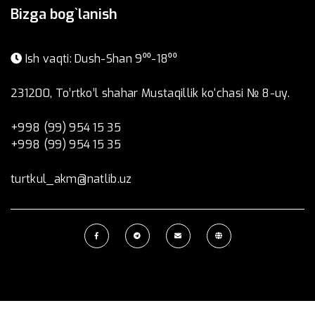
Bizga bog`lanish
Ish vaqti: Dush-Shan 9⁰⁰-18⁰⁰
231200, To’rtko’l shahar Mustaqillik ko‘chasi № 8-uy.
+998 (99) 954 15 35
+998 (99) 954 15 35
turtkul_akm@natlib.uz