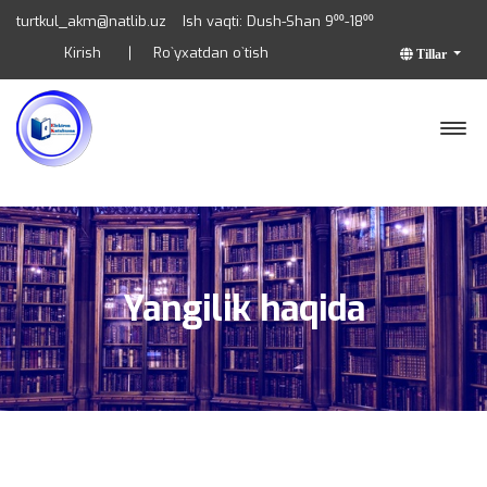
turtkul_akm@natlib.uz
Ish vaqti: Dush-Shan 9⁰⁰-18⁰⁰
Kirish
Ro`yxatdan o`tish
Tillar
Yangilik haqida