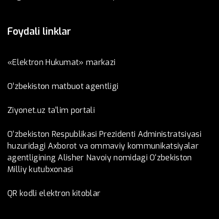
Foydali linklar
«Elektron Hukumat» markazi
O’zbеkistоn mаtbuоt аgеntligi
Ziyonet.uz ta'lim portali
O‘zbekiston Respublikasi Prezidenti Administratsiyasi
huzuridagi Axborot va ommaviy kommunikatsiyalar
agentligining Alisher Navoiy nomidagi O‘zbekiston
Milliy kutubxonasi
QR kodli elektron kitoblar