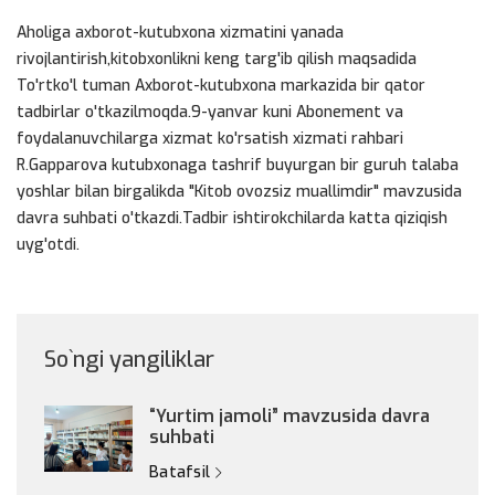
Aholiga axborot-kutubxona xizmatini yanada
rivojlantirish,kitobxonlikni keng targ'ib qilish maqsadida
To'rtko'l tuman Axborot-kutubxona markazida bir qator
tadbirlar o'tkazilmoqda.9-yanvar kuni Abonement va
foydalanuvchilarga xizmat ko'rsatish xizmati rahbari
R.Gapparova kutubxonaga tashrif buyurgan bir guruh talaba
yoshlar bilan birgalikda "Kitob ovozsiz muallimdir" mavzusida
davra suhbati o'tkazdi.Tadbir ishtirokchilarda katta qiziqish
uyg'otdi.
So`ngi yangiliklar
“Yurtim jamoli” mavzusida davra
suhbati
Batafsil