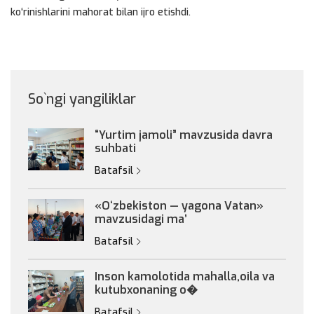
ko‘rinishlarini mahorat bilan ijro etishdi.
So`ngi yangiliklar
“Yurtim jamoli” mavzusida davra
suhbati
Batafsil
«Oʻzbekiston — yagona Vatan»
mavzusidagi maʼ
Batafsil
Inson kamolotida mahalla,oila va
kutubxonaning o�
Batafsil