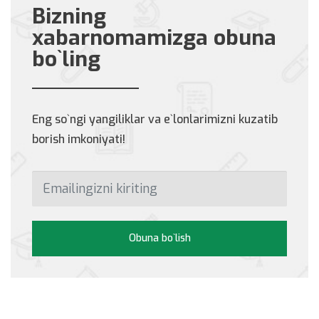
Bizning
xabarnomamizga obuna
bo`ling
Eng so`ngi yangiliklar va e`lonlarimizni kuzatib
borish imkoniyati!
Obuna bo`lish