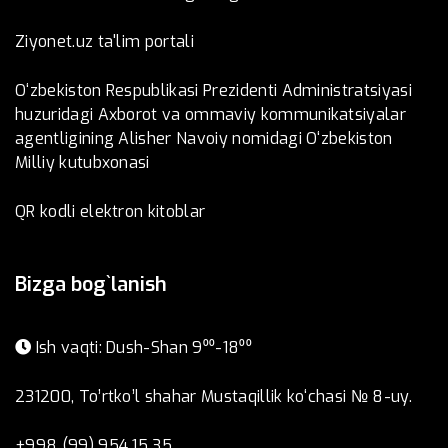
Ziyonet.uz ta'lim portali
O‘zbekiston Respublikasi Prezidenti Administratsiyasi
huzuridagi Axborot va ommaviy kommunikatsiyalar
agentligining Alisher Navoiy nomidagi O‘zbekiston
Milliy kutubxonasi
QR kodli elektron kitoblar
Bizga bog`lanish
Ish vaqti: Dush-Shan 9⁰⁰-18⁰⁰
231200, To’rtko’l shahar Mustaqillik ko‘chasi № 8-uy.
+998 (99) 954 15 35