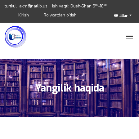
turtkul_akm@natlib.uz
Ish vaqti: Dush-Shan 9⁰⁰-18⁰⁰
Kirish
Ro`yxatdan o`tish
Tillar
Yangilik haqida