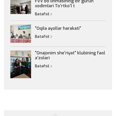
FVV bo'linmasining bir guruh
xodimlari To'rtko'l t
Batafsil
"Oqila ayollar harakati"
Batafsil
"Onajonim she'riyat" klubining faol
a'zolari
Batafsil