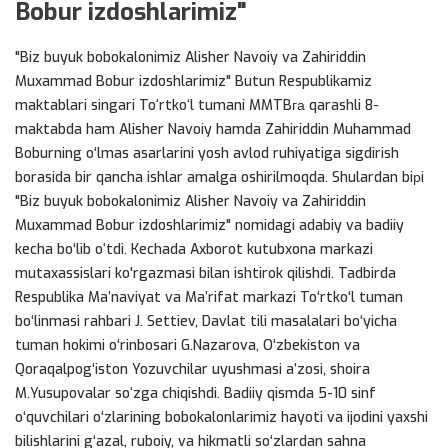
Bobur izdoshlarimiz"
"Biz buyuk bobokalonimiz Alisher Navoiy va Zahiriddin
Muxammad Bobur izdoshlarimiz" Butun Respublikamiz
maktablari singari Toʻrtkoʻl tumani MMTBга qarashli 8-
maktabda ham Alisher Navoiy hamda Zahiriddin Muhammad
Boburning o‘lmas asarlarini yosh avlod ruhiyatiga sigdirish
borasida bir qancha ishlar amalga oshirilmoqda. Shulardan biрi
"Biz buyuk bobokalonimiz Alisher Navoiy va Zahiriddin
Muxammad Bobur izdoshlarimiz" nomidagi adabiy va badiiy
kecha bo‘lib oʻtdi. Kechada Axborot kutubxona markazi
mutaxassislari ko'rgazmasi bilan ishtirok qilishdi. Tadbirda
Respublika Maʼnaviyat va Maʼrifat markazi To‘rtko‘l tuman
bo‘linmasi rahbari J. Settiev, Davlat tili masalalari bo‘yicha
tuman hokimi o‘rinbosari G.Nazarova, O‘zbekiston va
Qoraqalpog‘iston Yozuvchilar uyushmasi aʼzosi, shoira
M.Yusupovalar soʻzga chiqishdi. Badiiy qismda 5-10 sinf
o‘quvchilari o‘zlarining bobokalonlarimiz hayoti va ijodini yaxshi
bilishlarini g‘azal, ruboiy, va hikmatli so‘zlardan sahna