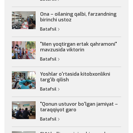
Ona – oilaning qalbi, farzandning
birinchi ustoz
Batafsil
"Men yoqtirgan ertak qahramoni"
mavzusida viktorin
Batafsil
Yoshlar o'rtasida kitobxonlikni
targ'ib qilish
Batafsil
"Qonun ustuvor bo'lgan jamiyat –
taraqqiyot garo
Batafsil