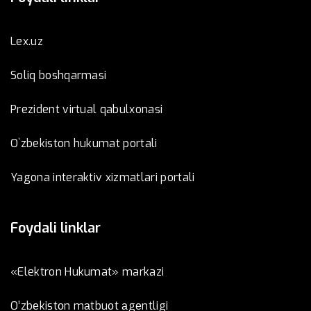
Lex.uz
Soliq boshqarmasi
Prezident virtual qabulxonasi
O`zbekiston hukumat portali
Yagona interaktiv xizmatlari portali
Foydali linklar
«Elektron Hukumat» markazi
O’zbеkistоn mаtbuоt аgеntligi