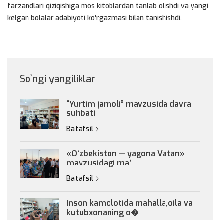
farzandlari qiziqishiga mos kitoblardan tanlab olishdi va yangi
kelgan bolalar adabiyoti ko'rgazmasi bilan tanishishdi.
So`ngi yangiliklar
“Yurtim jamoli” mavzusida davra
suhbati
Batafsil
«Oʻzbekiston — yagona Vatan»
mavzusidagi maʼ
Batafsil
Inson kamolotida mahalla,oila va
kutubxonaning o�