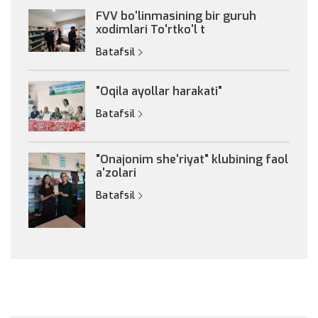
FVV bo'linmasining bir guruh
xodimlari To'rtko'l t
Batafsil
"Oqila ayollar harakati"
Batafsil
"Onajonim she'riyat" klubining faol
a'zolari
Batafsil