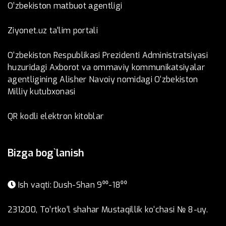
O’zbеkistоn mаtbuоt аgеntligi
Ziyonet.uz ta'lim portali
O‘zbekiston Respublikasi Prezidenti Administratsiyasi
huzuridagi Axborot va ommaviy kommunikatsiyalar
agentligining Alisher Navoiy nomidagi O‘zbekiston
Milliy kutubxonasi
QR kodli elektron kitoblar
Bizga bog`lanish
Ish vaqti: Dush-Shan 9⁰⁰-18⁰⁰
231200, To’rtko’l shahar Mustaqillik ko‘chasi № 8-uy.