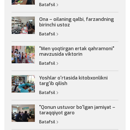
Batafsil
Ona – oilaning qalbi, farzandning
birinchi ustoz
Batafsil
"Men yoqtirgan ertak qahramoni"
mavzusida viktorin
Batafsil
Yoshlar o'rtasida kitobxonlikni
targ'ib qilish
Batafsil
"Qonun ustuvor bo'lgan jamiyat –
taraqqiyot garo
Batafsil