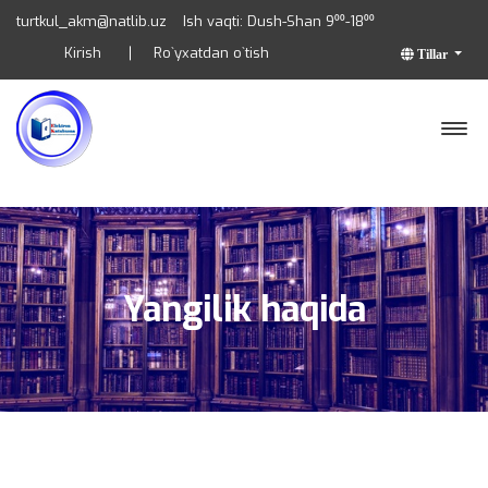
turtkul_akm@natlib.uz
Ish vaqti: Dush-Shan 9⁰⁰-18⁰⁰
Kirish
Ro`yxatdan o`tish
Tillar
Yangilik haqida