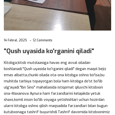
14 Febral, 2025
12 Comments
"Qush uyasida ko'rganini qiladi"
Kitobga,kitob mutolaasiga havas eng avval oiladan
boshlanadi."Qush uyasida ko'rganini qiladi" degan maqol bejiz
emas albatta,chunki oilada ota-ona kitobga oshno bo'lsa,bu
muhitda tarbiya topayotgan bola ham kitobga do'st bo'lib
ulg'ayadi."Ibn Sino" mahallasida istiqomat qiluvchi kitobxon
ona-Maxanova Aynura ham farzandlarini kelajakda yetuk
shaxs,komil inson bo'lib voyaga yetishishlari uchun hozirdan
ularni kitobga oshno qilish maqsadida farzandlari bilan bugun
kutubxonaga tashrif buyurishdi.Tashrif davomida kitobxonimiz