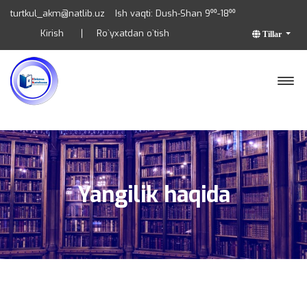
turtkul_akm@natlib.uz
Ish vaqti: Dush-Shan 9⁰⁰-18⁰⁰
Kirish
Ro`yxatdan o`tish
Tillar
Yangilik haqida