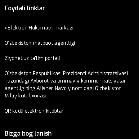
Foydali linklar
«Elektron Hukumat» markazi
O’zbеkistоn mаtbuоt аgеntligi
Ziyonet.uz ta'lim portali
O‘zbekiston Respublikasi Prezidenti Administratsiyasi
huzuridagi Axborot va ommaviy kommunikatsiyalar
agentligining Alisher Navoiy nomidagi O‘zbekiston
Milliy kutubxonasi
QR kodli elektron kitoblar
Bizga bog`lanish