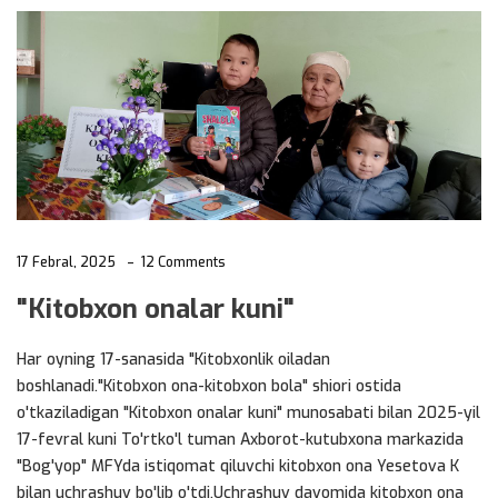
17 Febral, 2025
12 Comments
"Kitobxon onalar kuni"
Har oyning 17-sanasida "Kitobxonlik oiladan
boshlanadi."Kitobxon ona-kitobxon bola" shiori ostida
o'tkaziladigan "Kitobxon onalar kuni" munosabati bilan 2025-yil
17-fevral kuni To'rtko'l tuman Axborot-kutubxona markazida
"Bog'yop" MFYda istiqomat qiluvchi kitobxon ona Yesetova K
bilan uchrashuv bo'lib o'tdi.Uchrashuv davomida kitobxon ona