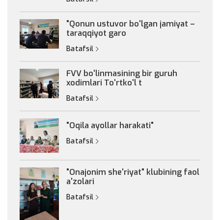
"Qonun ustuvor bo'lgan jamiyat –
taraqqiyot garo
Batafsil
FVV bo'linmasining bir guruh
xodimlari To'rtko'l t
Batafsil
"Oqila ayollar harakati"
Batafsil
"Onajonim she'riyat" klubining faol
a'zolari
Batafsil