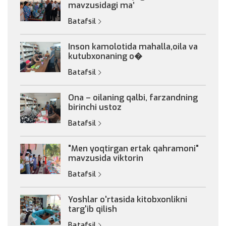
mavzusidagi maʼ
Batafsil
Inson kamolotida mahalla,oila va
kutubxonaning o�
Batafsil
Ona – oilaning qalbi, farzandning
birinchi ustoz
Batafsil
"Men yoqtirgan ertak qahramoni"
mavzusida viktorin
Batafsil
Yoshlar o'rtasida kitobxonlikni
targ'ib qilish
Batafsil