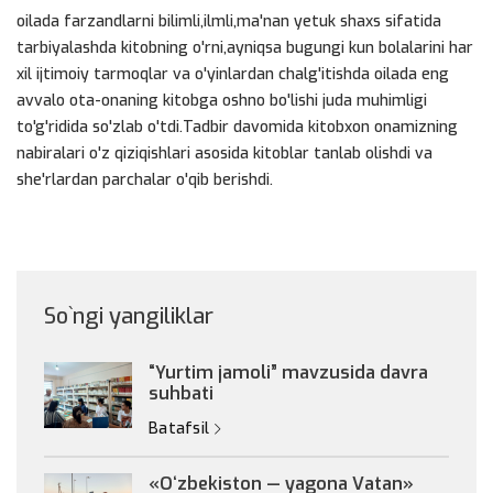
oilada farzandlarni bilimli,ilmli,ma'nan yetuk shaxs sifatida
tarbiyalashda kitobning o'rni,ayniqsa bugungi kun bolalarini har
xil ijtimoiy tarmoqlar va o'yinlardan chalg'itishda oilada eng
avvalo ota-onaning kitobga oshno bo'lishi juda muhimligi
to'g'ridida so'zlab o'tdi.Tadbir davomida kitobxon onamizning
nabiralari o'z qiziqishlari asosida kitoblar tanlab olishdi va
she'rlardan parchalar o'qib berishdi.
So`ngi yangiliklar
“Yurtim jamoli” mavzusida davra
suhbati
Batafsil
«Oʻzbekiston — yagona Vatan»