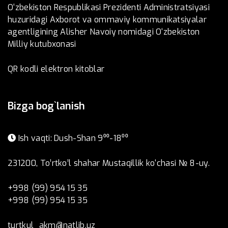
O‘zbekiston Respublikasi Prezidenti Administratsiyasi
huzuridagi Axborot va ommaviy kommunikatsiyalar
agentligining Alisher Navoiy nomidagi O‘zbekiston
Milliy kutubxonasi
QR kodli elektron kitoblar
Bizga bog`lanish
Ish vaqti: Dush-Shan 9⁰⁰-18⁰⁰
231200, To’rtko’l shahar Mustaqillik ko‘chasi № 8-uy.
+998 (99) 954 15 35
+998 (99) 954 15 35
turtkul_akm@natlib.uz