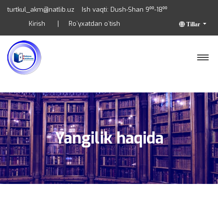
turtkul_akm@natlib.uz
Ish vaqti: Dush-Shan 9⁰⁰-18⁰⁰
Kirish
Ro`yxatdan o`tish
Tillar
Yangilik haqida