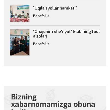
"Oqila ayollar harakati"
Batafsil
"Onajonim she'riyat" klubining faol
a'zolari
Batafsil
Bizning
xabarnomamizga obuna