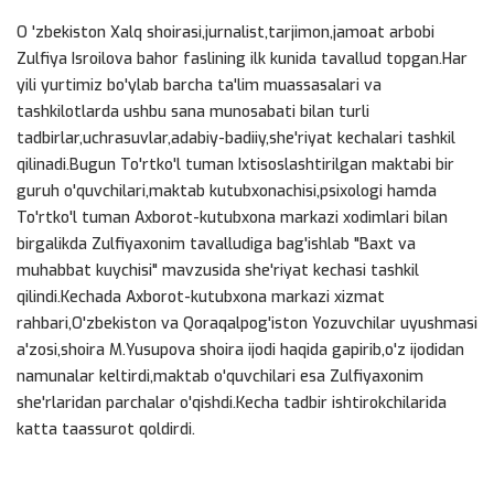
O 'zbekiston Xalq shoirasi,jurnalist,tarjimon,jamoat arbobi
Zulfiya Isroilova bahor faslining ilk kunida tavallud topgan.Har
yili yurtimiz bo'ylab barcha ta'lim muassasalari va
tashkilotlarda ushbu sana munosabati bilan turli
tadbirlar,uchrasuvlar,adabiy-badiiy,she'riyat kechalari tashkil
qilinadi.Bugun To'rtko'l tuman Ixtisoslashtirilgan maktabi bir
guruh o'quvchilari,maktab kutubxonachisi,psixologi hamda
To'rtko'l tuman Axborot-kutubxona markazi xodimlari bilan
birgalikda Zulfiyaxonim tavalludiga bag'ishlab "Baxt va
muhabbat kuychisi" mavzusida she'riyat kechasi tashkil
qilindi.Kechada Axborot-kutubxona markazi xizmat
rahbari,O'zbekiston va Qoraqalpog'iston Yozuvchilar uyushmasi
a'zosi,shoira M.Yusupova shoira ijodi haqida gapirib,o'z ijodidan
namunalar keltirdi,maktab o'quvchilari esa Zulfiyaxonim
she'rlaridan parchalar o'qishdi.Kecha tadbir ishtirokchilarida
katta taassurot qoldirdi.