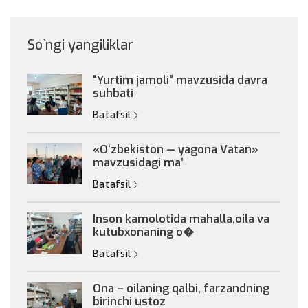
So`ngi yangiliklar
“Yurtim jamoli” mavzusida davra
suhbati
Batafsil
«Oʻzbekiston — yagona Vatan»
mavzusidagi maʼ
Batafsil
Inson kamolotida mahalla,oila va
kutubxonaning o�
Batafsil
Ona – oilaning qalbi, farzandning
birinchi ustoz