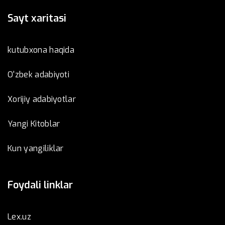
Sayt xaritasi
kutubxona haqida
O'zbek adabiyoti
Xorijiy adabiyotlar
Yangi Kitoblar
Kun yangiliklar
Foydali linklar
Lex.uz