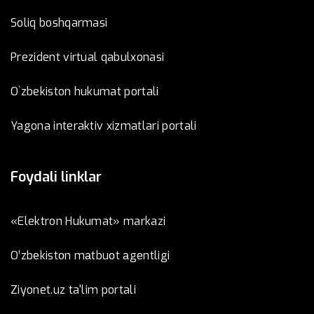
Soliq boshqarmasi
Prezident virtual qabulxonasi
O`zbekiston hukumat portali
Yagona interaktiv xizmatlari portali
Foydali linklar
«Elektron Hukumat» markazi
O’zbеkistоn mаtbuоt аgеntligi
Ziyonet.uz ta'lim portali