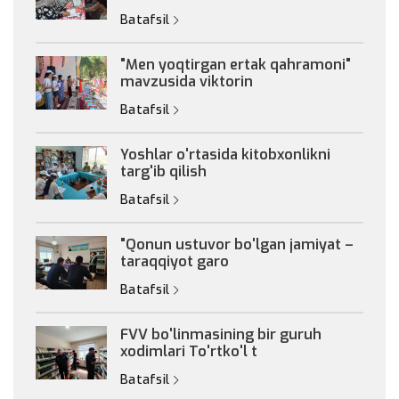
Batafsil
"Men yoqtirgan ertak qahramoni"
mavzusida viktorin
Batafsil
Yoshlar o'rtasida kitobxonlikni
targ'ib qilish
Batafsil
"Qonun ustuvor bo'lgan jamiyat –
taraqqiyot garo
Batafsil
FVV bo'linmasining bir guruh
xodimlari To'rtko'l t
Batafsil