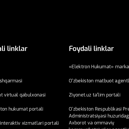
li linklar
Foydali linklar
«Elektron Hukumat» marka
oshqarmasi
O’zbеkistоn mаtbuоt аgеntl
t virtual qabulxonasi
Ziyonet.uz ta'lim portali
ston hukumat portali
O‘zbekiston Respublikasi Pr
Administratsiyasi huzuridag
Axborot va ommaviy
nteraktiv xizmatlari portali