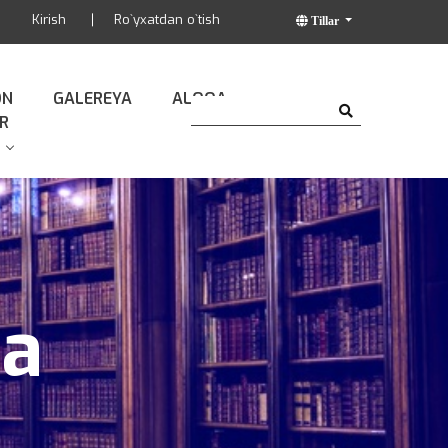
Kirish
Ro`yxatdan o`tish
Tillar
ON
GALEREYA
ALOQA
R
da