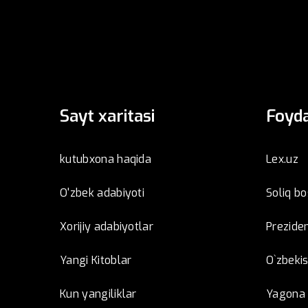
Sayt xaritasi
Foyda
kutubxona haqida
Lex.uz
O'zbek adabiyoti
Soliq b
Xorijiy adabiyotlar
Preziden
Yangi Kitoblar
O`zbeki
Kun yangiliklar
Yagona i