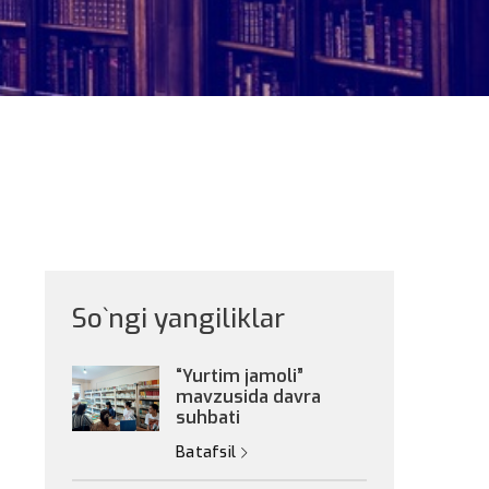
So`ngi yangiliklar
“Yurtim jamoli”
mavzusida davra
suhbati
Batafsil