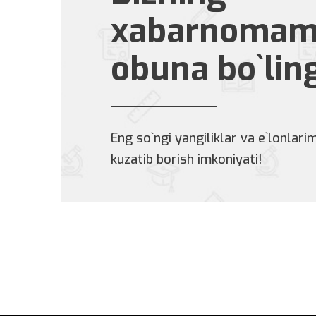
xabarnomam
obuna bo`lin
Eng so`ngi yangiliklar va e`lonlarim
kuzatib borish imkoniyati!