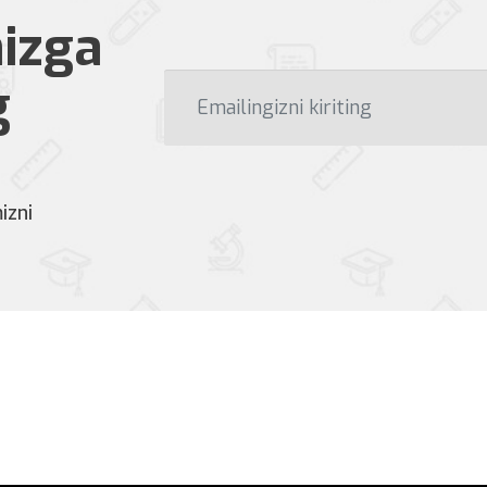
izga
g
izni