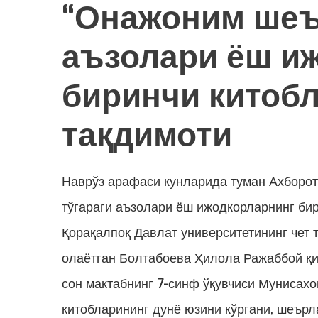
“Онажоним шеъ
аъзолари ёш и
биринчи китоб
тақдимоти
Наврўз арафаси кунларида туман Ахборот
тўгараги аъзолари ёш ижодкорларнинг бир
Қорақалпоқ Давлат университетининг чет 
олаётган Болтабоева Ҳилола Ражаббой қи
сон мактабнинг 7-синф ўқувчиси Мунисах
китобларининг дунё юзини кўргани, шеърл