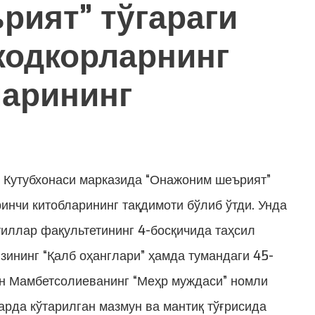
рият” тўгараги
жодкорларнинг
ларининг
 Кутубхонаси марказида “Онажоним шеърият”
инчи китобларининг тақдимоти бўлиб ўтди. Унда
тиллар фақультетининг 4-босқичида таҳсил
зининг “Қалб оҳанглари” ҳамда тумандаги 45-
он Мамбетсолиеванинг “Меҳр муждаси” номли
арда кўтарилган мазмун ва мантиқ тўғрисида