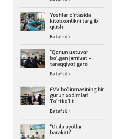
Yoshlar o'rtasida
kitobxonlikni targ'ib
qilish
Batafsil
"Qonun ustuvor
bo'lgan jamiyat –
taraqqiyot garo
Batafsil
FVV bo'linmasining bir
guruh xodimlari
To'rtko'l t
Batafsil
"Oqila ayollar
harakati"