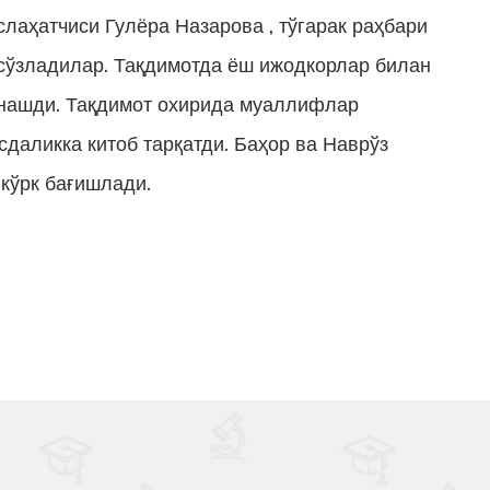
лаҳатчиси Гулёра Назарова , тўгарак раҳбари
сўзладилар. Тақдимотда ёш ижодкорлар билан
тнашди. Тақдимот охирида муаллифлар
сдаликка китоб тарқатди. Баҳор ва Наврўз
кўрк бағишлади.