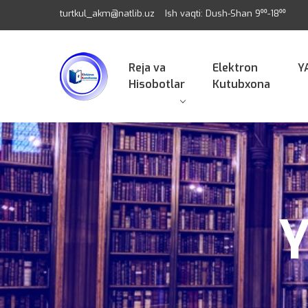
turtkul_akm@natlib.uz
Ish vaqti: Dush-Shan 9⁰⁰-18⁰⁰
Reja va
Elektron
Y
Hisobotlar
Kutubxona
Y