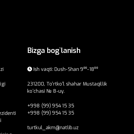
Bizga bog`lanish
zi
Ish vaqti: Dush-Shan 9⁰⁰-18⁰⁰
igi
231200, To’rtko’l shahar Mustaqillik
ko‘chasi № 8-uy.
+998 (99) 954 15 35
+998 (99) 954 15 35
ezidenti
i
turtkul_akm@natlib.uz