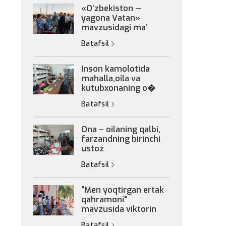
«Oʻzbekiston —
yagona Vatan»
mavzusidagi maʼ
Batafsil
Inson kamolotida
mahalla,oila va
kutubxonaning o�
Batafsil
Ona – oilaning qalbi,
farzandning birinchi
ustoz
Batafsil
"Men yoqtirgan ertak
qahramoni"
mavzusida viktorin
Batafsil