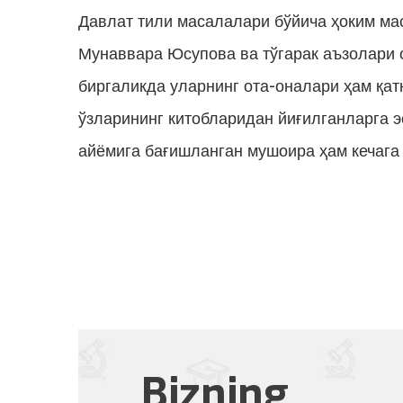
Давлат тили масалалари бўйича ҳоким мас
Мунаввара Юсупова ва тўгарак аъзолари 
биргаликда уларнинг ота-оналари ҳам қа
ўзларининг китобларидан йиғилганларга э
айёмига бағишланган мушоира ҳам кечага 
Bizning