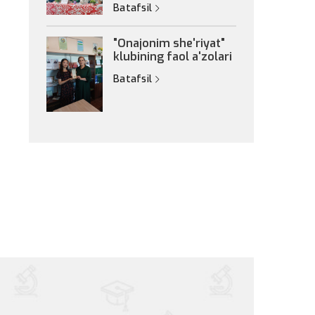
Batafsil
"Onajonim she'riyat"
klubining faol a'zolari
Batafsil