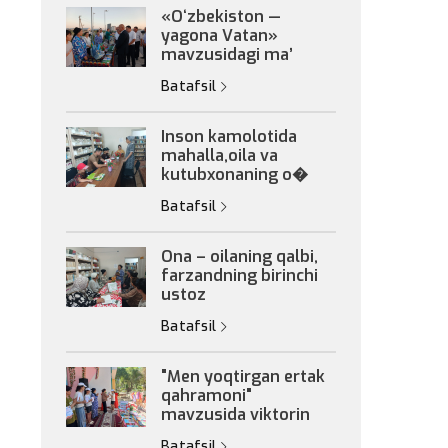
«Oʻzbekiston —
yagona Vatan»
mavzusidagi maʼ
Batafsil
Inson kamolotida
mahalla,oila va
kutubxonaning o�
Batafsil
Ona – oilaning qalbi,
farzandning birinchi
ustoz
Batafsil
"Men yoqtirgan ertak
qahramoni"
mavzusida viktorin
Batafsil