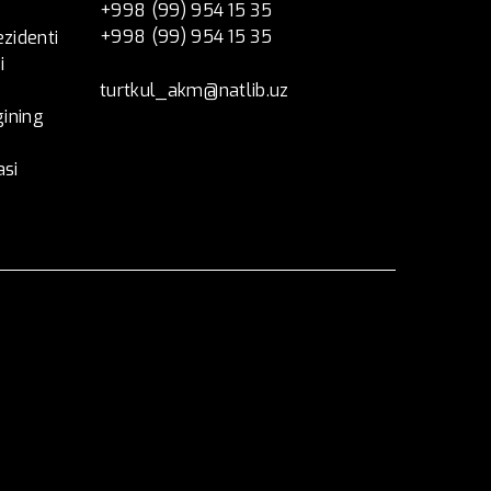
+998 (99) 954 15 35
+998 (99) 954 15 35
ezidenti
i
turtkul_akm@natlib.uz
ining
asi