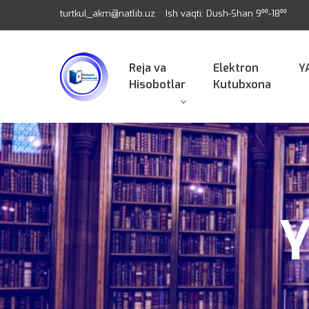
turtkul_akm@natlib.uz
Ish vaqti: Dush-Shan 9⁰⁰-18⁰⁰
Reja va
Elektron
Y
Hisobotlar
Kutubxona
Y