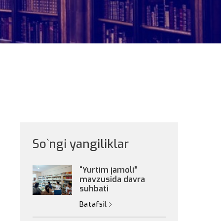
So`ngi yangiliklar
“Yurtim jamoli”
mavzusida davra
suhbati
Batafsil