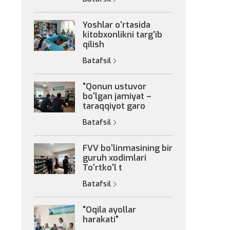
Yoshlar o'rtasida
kitobxonlikni targ'ib
qilish
Batafsil
"Qonun ustuvor
bo'lgan jamiyat –
taraqqiyot garo
Batafsil
FVV bo'linmasining bir
guruh xodimlari
To'rtko'l t
Batafsil
"Oqila ayollar
harakati"