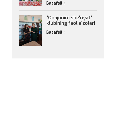
Batafsil
"Onajonim she'riyat"
klubining faol a'zolari
Batafsil