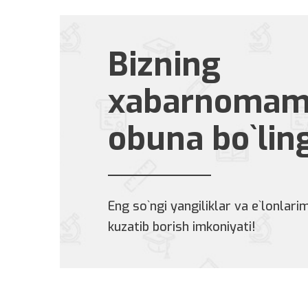
Bizning
xabarnomam
obuna bo`lin
Eng so`ngi yangiliklar va e`lonlarim
kuzatib borish imkoniyati!