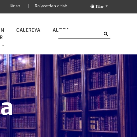
Kirish
Ro`yxatdan o`tish
Tillar
ON
GALEREYA
ALOQA
R
da