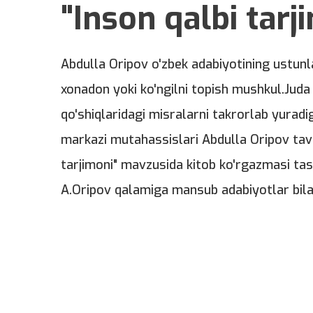
"Inson qalbi tarj
Abdulla Oripov o'zbek adabiyotining ustunla
xonadon yoki ko'ngilni topish mushkul.Ju
qo'shiqlaridagi misralarni takrorlab yurad
markazi mutahassislari Abdulla Oripov taval
tarjimoni" mavzusida kitob ko'rgazmasi tas
A.Oripov qalamiga mansub adabiyotlar bilan 