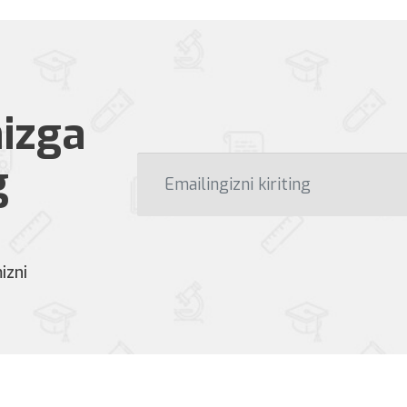
izga
g
izni