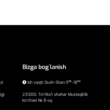
Bizga bog`lanish
zi
Ish vaqti: Dush-Shan 9⁰⁰-18⁰⁰
igi
231200, To’rtko’l shahar Mustaqillik
ko‘chasi № 8-uy.