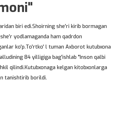
imoni"
ridan biri edi.Shoirning she'ri kirib bormagan
da she'r yodlamaganda ham qadrdon
iganlar ko'p.To'rtko' l tuman Axborot kutubxona
ludining 84 yilligiga bag'ishlab "Inson qalbi
hkil qilindi.Kutubxonaga kelgan kitobxonlarga
tanishtirib borildi.