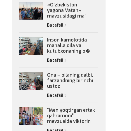
«Oʻzbekiston —
yagona Vatan»
mavzusidagi maʼ
Batafsil
Inson kamolotida
mahalla,oila va
kutubxonaning o�
Batafsil
Ona – oilaning qalbi,
farzandning birinchi
ustoz
Batafsil
"Men yoqtirgan ertak
qahramoni"
mavzusida viktorin
Batafsil