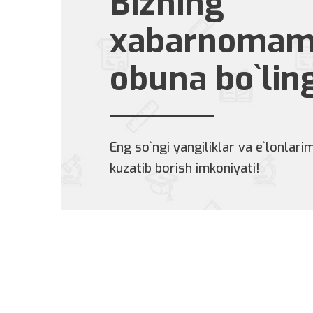
Bizning
xabarnomam
obuna bo`lin
Eng so`ngi yangiliklar va e`lonlarim
kuzatib borish imkoniyati!