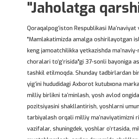
"Jaholatga qarshi
Qoraqalpog‘iston Respublikasi Ma’naviyat 
"Mamlakatimizda amalga oshirilayotgan is
keng jamoatchilikka yetkazishda ma’naviy-ma
choralari to‘g‘risida"gi 37-sonli bayoniga 
tashkil etilmoqda. Shunday tadbirlardan bi
yig‘ini hududidagi Axborot kutubxona markazi
milliy birlikni ta’minlash, yosh avlod ongid
pozitsiyasini shakllantirish, yoshlarni um
tarbiyalash orqali milliy ma’naviyatimizni r
vazifalar, shuningdek, yoshlar o‘rtasida, mi