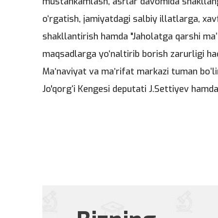
mustahkamlash, asrlar davomida shakllang
o‘rgatish, jamiyatdagi salbiy illatlarga, x
shakllantirish hamda "Jaholatga qarshi ma’r
maqsadlarga yo‘naltirib borish zarurligi haq
Maʼnaviyat va maʼrifat markazi tuman boʻli
Jo'qorgʻi Kengesi deputati J.Settiyev hamda