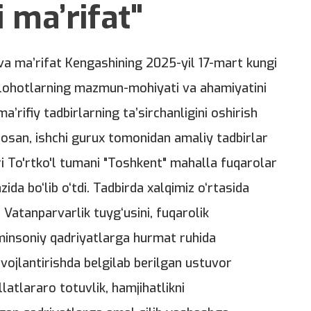
 ma’rifat"
va ma’rifat Kengashining 2025-yil 17-mart kungi
lohotlarning mazmun-mohiyati va ahamiyatini
’rifiy tadbirlarning ta’sirchanligini oshirish
asosan, ishchi gurux tomonidan amaliy tadbirlar
ri To'rtko'l tumani "Toshkent" mahalla fuqarolar
da bo‘lib o‘tdi. Tadbirda xalqimiz o‘rtasida
a Vatanparvarlik tuyg‘usini, fuqarolik
uminsoniy qadriyatlarga hurmat ruhida
ivojlantirishda belgilab berilgan ustuvor
llatlararo totuvlik, hamjihatlikni