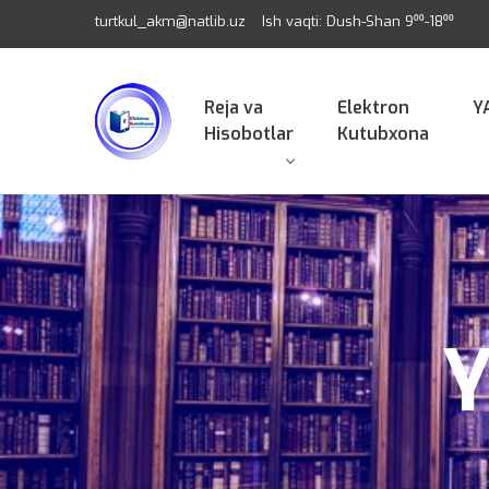
turtkul_akm@natlib.uz
Ish vaqti: Dush-Shan 9⁰⁰-18⁰⁰
Reja va
Elektron
Y
Hisobotlar
Kutubxona
Y