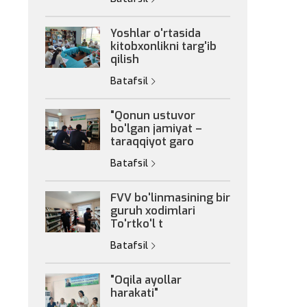
Yoshlar o'rtasida
kitobxonlikni targ'ib
qilish
Batafsil
"Qonun ustuvor
bo'lgan jamiyat –
taraqqiyot garo
Batafsil
FVV bo'linmasining bir
guruh xodimlari
To'rtko'l t
Batafsil
"Oqila ayollar
harakati"