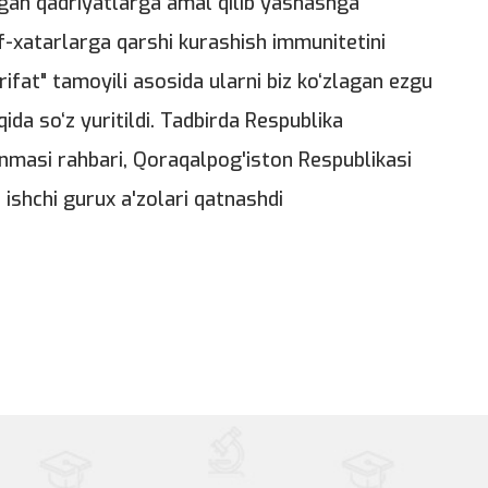
an qadriyatlarga amal qilib yashashga
avf-xatarlarga qarshi kurashish immunitetini
ifat" tamoyili asosida ularni biz ko‘zlagan ezgu
ida so‘z yuritildi. Tadbirda Respublika
nmasi rahbari, Qoraqalpog'iston Respublikasi
 ishchi gurux a'zolari qatnashdi