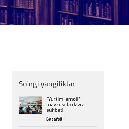
So`ngi yangiliklar
“Yurtim jamoli”
mavzusida davra
suhbati
Batafsil