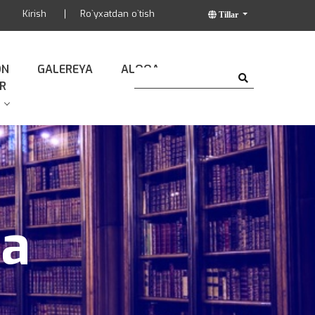
Kirish
Ro`yxatdan o`tish
Tillar
ON
GALEREYA
ALOQA
R
da