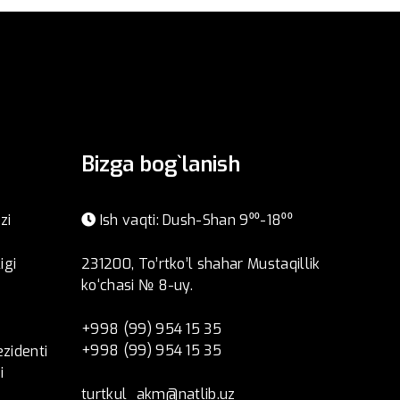
Bizga bog`lanish
zi
Ish vaqti: Dush-Shan 9⁰⁰-18⁰⁰
igi
231200, To’rtko’l shahar Mustaqillik
ko‘chasi № 8-uy.
+998 (99) 954 15 35
+998 (99) 954 15 35
ezidenti
i
turtkul_akm@natlib.uz