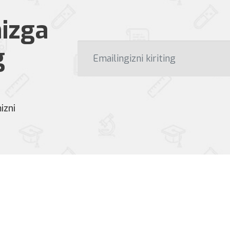
izga
g
izni