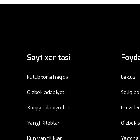
Sayt xaritasi
Foyda
kutubxona haqida
Lex.uz
O'zbek adabiyoti
Soliq b
Xorijiy adabiyotlar
Preziden
Yangi Kitoblar
O`zbeki
Kun yangiliklar
Yagona i