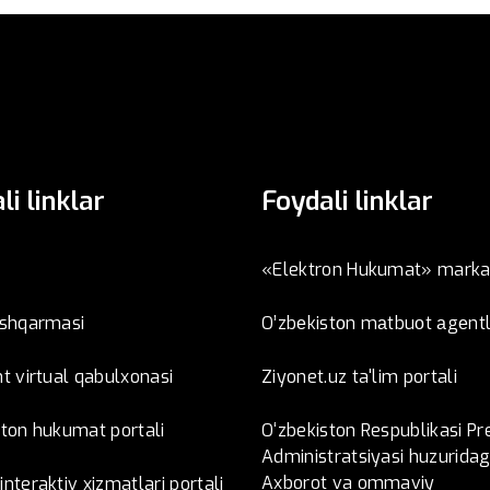
li linklar
Foydali linklar
«Elektron Hukumat» marka
oshqarmasi
O’zbеkistоn mаtbuоt аgеntl
t virtual qabulxonasi
Ziyonet.uz ta'lim portali
ston hukumat portali
O‘zbekiston Respublikasi Pr
Administratsiyasi huzuridag
Axborot va ommaviy
nteraktiv xizmatlari portali