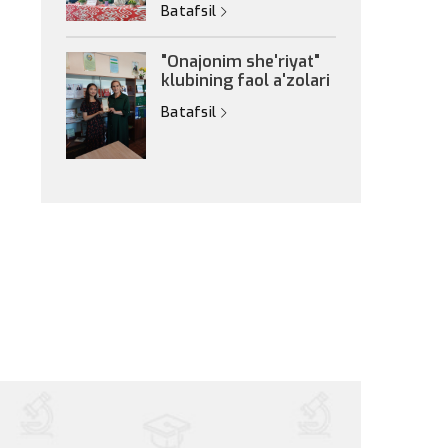
Batafsil
"Onajonim she'riyat"
klubining faol a'zolari
Batafsil