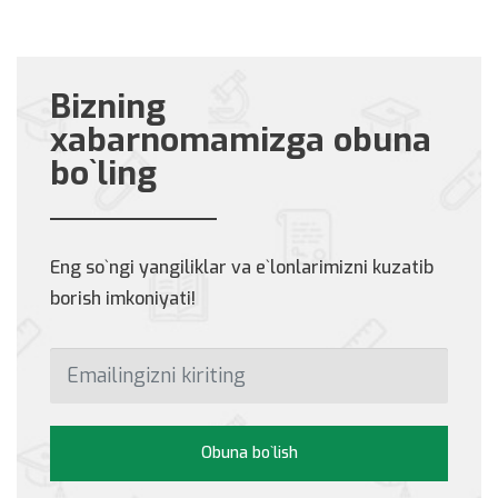
Bizning
xabarnomamizga obuna
bo`ling
Eng so`ngi yangiliklar va e`lonlarimizni kuzatib
borish imkoniyati!
Obuna bo`lish