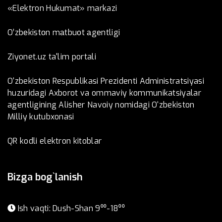
«Elektron Hukumat» markazi
O’zbеkistоn mаtbuоt аgеntligi
Ziyonet.uz ta'lim portali
O‘zbekiston Respublikasi Prezidenti Administratsiyasi
huzuridagi Axborot va ommaviy kommunikatsiyalar
agentligining Alisher Navoiy nomidagi O‘zbekiston
Milliy kutubxonasi
QR kodli elektron kitoblar
Bizga bog`lanish
Ish vaqti: Dush-Shan 9⁰⁰-18⁰⁰