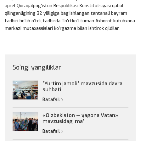
aprel Qoraqalpog‘iston Respublikasi Konstitutsiyasi qabul
qilinganligining 32 yilligiga bag‘ishlangan tantanali bayram
tadbiri bo‘lib o‘tdi, tadbirda To’rtko’l tuman Axborot kutubxona
markazi mutaxassislari ko’rgazma bilan ishtirok qildilar.
So`ngi yangiliklar
“Yurtim jamoli” mavzusida davra
suhbati
Batafsil
«Oʻzbekiston — yagona Vatan»
mavzusidagi maʼ
Batafsil