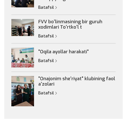
Batafsil
FVV bo'linmasining bir guruh
xodimlari To'rtko'l t
Batafsil
"Oqila ayollar harakati"
Batafsil
"Onajonim she'riyat" klubining faol
a'zolari
Batafsil