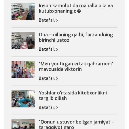
Inson kamolotida mahalla,oila va
kutubxonaning o�
Batafsil
Ona – oilaning qalbi, farzandning
birinchi ustoz
Batafsil
"Men yoqtirgan ertak qahramoni"
mavzusida viktorin
Batafsil
Yoshlar o'rtasida kitobxonlikni
targ'ib qilish
Batafsil
"Qonun ustuvor bo'lgan jamiyat –
taraqqiyot garo