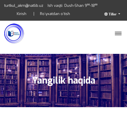
turtkul_akm@natlib.uz
Ish vaqti: Dush-Shan 9⁰⁰-18⁰⁰
Kirish
Ro`yxatdan o`tish
Tillar
Yangilik haqida