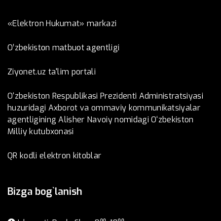
«Elektron Hukumat» markazi
O’zbеkistоn mаtbuоt аgеntligi
Ziyonet.uz ta'lim portali
O‘zbekiston Respublikasi Prezidenti Administratsiyasi
huzuridagi Axborot va ommaviy kommunikatsiyalar
agentligining Alisher Navoiy nomidagi O‘zbekiston
Milliy kutubxonasi
QR kodli elektron kitoblar
Bizga bog`lanish