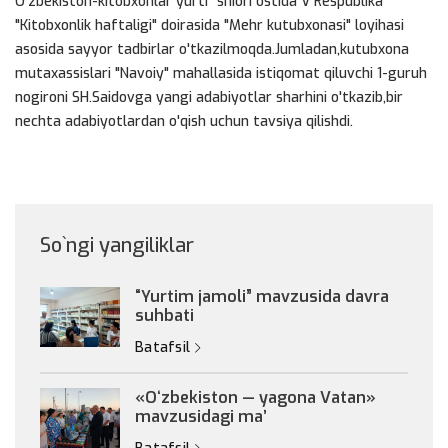
O‘zbekiston-kitobxonlar yurti" shiori ostida V Respublika
"Kitobxonlik haftaligi" doirasida "Mehr kutubxonasi" loyihasi
asosida sayyor tadbirlar o'tkazilmoqda.Jumladan,kutubxona
mutaxassislari "Navoiy" mahallasida istiqomat qiluvchi 1-guruh
nogironi SH.Saidovga yangi adabiyotlar sharhini o'tkazib,bir
nechta adabiyotlardan o'qish uchun tavsiya qilishdi.
So`ngi yangiliklar
“Yurtim jamoli” mavzusida davra
suhbati
Batafsil
«Oʻzbekiston — yagona Vatan»
mavzusidagi maʼ