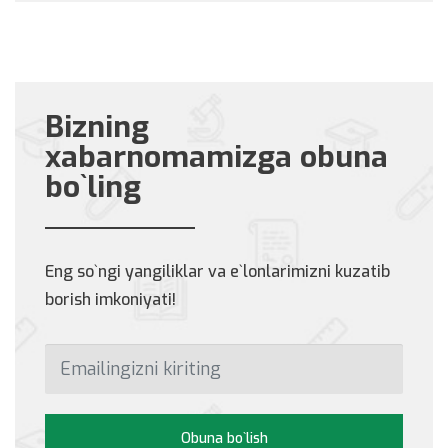
Bizning
xabarnomamizga obuna
bo`ling
Eng so`ngi yangiliklar va e`lonlarimizni kuzatib
borish imkoniyati!
Obuna bo`lish