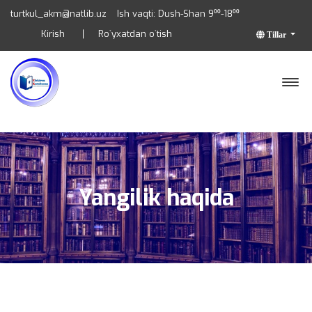
turtkul_akm@natlib.uz
Ish vaqti: Dush-Shan 9⁰⁰-18⁰⁰
Kirish
Ro`yxatdan o`tish
Tillar
Yangilik haqida