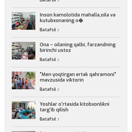
Batafsil
Inson kamolotida mahalla,oila va
kutubxonaning o�
Batafsil
Ona – oilaning qalbi, farzandning
birinchi ustoz
Batafsil
"Men yoqtirgan ertak qahramoni"
mavzusida viktorin
Batafsil
Yoshlar o'rtasida kitobxonlikni
targ'ib qilish
Batafsil