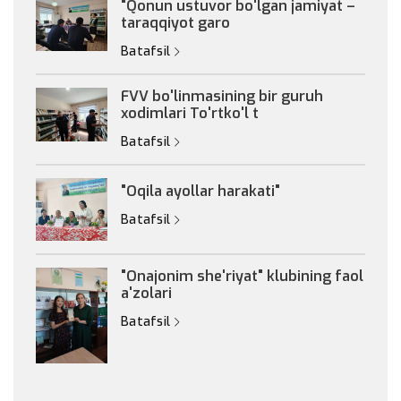
"Qonun ustuvor bo'lgan jamiyat –
taraqqiyot garo
Batafsil
FVV bo'linmasining bir guruh
xodimlari To'rtko'l t
Batafsil
"Oqila ayollar harakati"
Batafsil
"Onajonim she'riyat" klubining faol
a'zolari
Batafsil